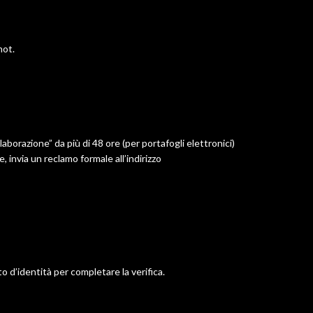
hot.
laborazione” da più di 48 ore (per portafogli elettronici)
, invia un reclamo formale all’indirizzo
o d’identità per completare la verifica.