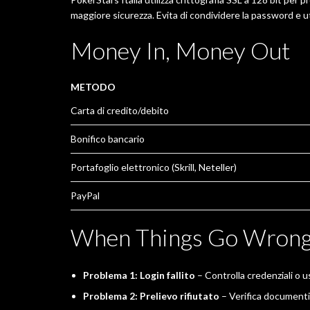
maggiore sicurezza. Evita di condividere la password e u
Money In, Money Out
METODO
Carta di credito/debito
Bonifico bancario
Portafoglio elettronico (Skrill, Neteller)
PayPal
When Things Go Wron
Problema 1: Login fallito
– Controlla credenziali o 
Problema 2: Prelievo rifiutato
– Verifica documenti K