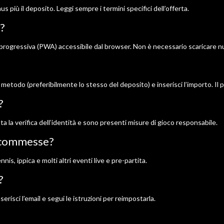
us più il deposito. Leggi sempre i termini specifici dell’offerta.
e?
 progressiva (PWA) accessibile dal browser. Non è necessario scaricare nu
il metodo (preferibilmente lo stesso del deposito) e inserisci l’importo. Il
?
ta la verifica dell’identità e sono presenti misure di gioco responsabile.
 scommesse?
s, ippica e molti altri eventi live e pre-partita.
?
erisci l’email e segui le istruzioni per reimpostarla.