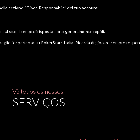
li nella sezione “Gioco Responsabile” del tuo account.
to sul sito. I tempi di risposta sono generalmente rapidi.
glio l’esperienza su PokerStars Italia. Ricorda di giocare sempre responsa
Vê todos os nossos
SERVIÇOS