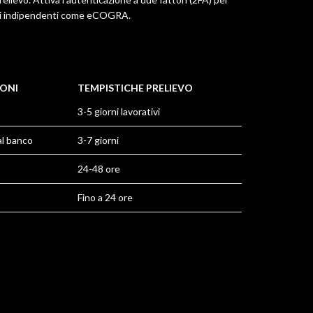
 enti indipendenti come eCOGRA.
ONI
TEMPISTICHE PRELIEVO
3-5 giorni lavorativi
al banco
3-7 giorni
24-48 ore
Fino a 24 ore