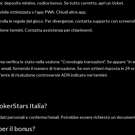
ni: deposito minimo, codice bonus. Se tutto corretto, apri un ticket.
obile ottimizzata o l’app PWA. Chiudi altre app.
olla le regole del gioco. Per divergenze, contatta supporto con screens
zione termini. Contatta assistenza per chiarimenti.
rima verifica lo stato nella sezione “Cronologia transazioni”. Se appare “in e
 o email, fornendo il numero di transazione. Se non ottieni risposta in 24 ore
l’ente di risoluzione controversie ADR indicato nei termini.
okerStars Italia?
con dati personali e conferma l’email. Potrebbe essere richiesto un document
per il bonus?