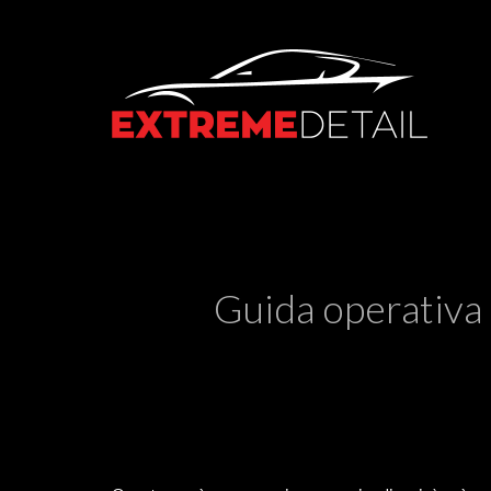
Guida operativa 