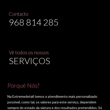
Contacto
968 814 285
Vê todos os nossos
SERVIÇOS
Porquê Nós?
Na Extremedetail temos o atendimento mais personalizado
possível, como tal, os valores para este serviço, dependem
sempre do estado da viatura e dos resultados pretendidos. Só