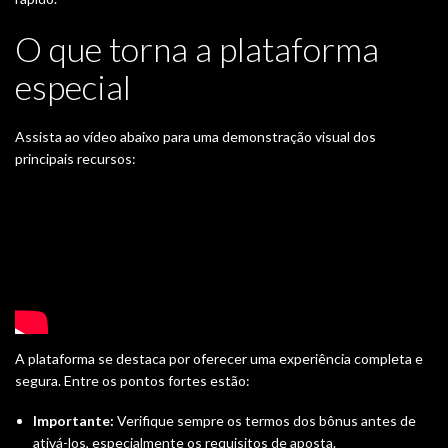
O que torna a plataforma
especial
Assista ao vídeo abaixo para uma demonstração visual dos
principais recursos:
A plataforma se destaca por oferecer uma experiência completa e
segura. Entre os pontos fortes estão:
Importante:
Verifique sempre os termos dos bônus antes de
ativá-los, especialmente os requisitos de aposta.