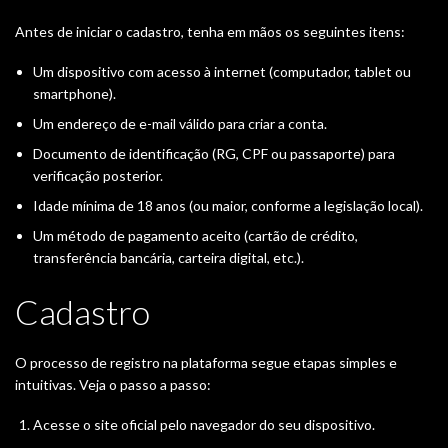
Antes de iniciar o cadastro, tenha em mãos os seguintes itens:
Um dispositivo com acesso à internet (computador, tablet ou
smartphone).
Um endereço de e-mail válido para criar a conta.
Documento de identificação (RG, CPF ou passaporte) para
verificação posterior.
Idade mínima de 18 anos (ou maior, conforme a legislação local).
Um método de pagamento aceito (cartão de crédito,
transferência bancária, carteira digital, etc.).
Cadastro
O processo de registro na plataforma segue etapas simples e
intuitivas. Veja o passo a passo:
Acesse o site oficial pelo navegador do seu dispositivo.