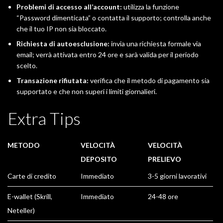
Problemi di accesso all’account:
utilizza la funzione
“Password dimenticata” o contatta il supporto; controlla anche
che il tuo IP non sia bloccato.
Richiesta di autoesclusione:
invia una richiesta formale via
email; verrà attivata entro 24 ore e sarà valida per il periodo
scelto.
Transazione rifiutata:
verifica che il metodo di pagamento sia
supportato e che non superi i limiti giornalieri.
Extra Tips
METODO
VELOCITÀ
VELOCITÀ
DEPOSITO
PRELIEVO
Carte di credito
Immediato
3-5 giorni lavorativi
E-wallet (Skrill,
Immediato
24-48 ore
Neteller)