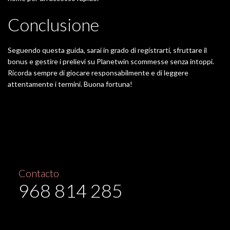
Conclusione
Seguendo questa guida, sarai in grado di registrarti, sfruttare il
bonus e gestire i prelievi su Planetwin scommesse senza intoppi.
Ricorda sempre di giocare responsabilmente e di leggere
attentamente i termini. Buona fortuna!
Contacto
968 814 285