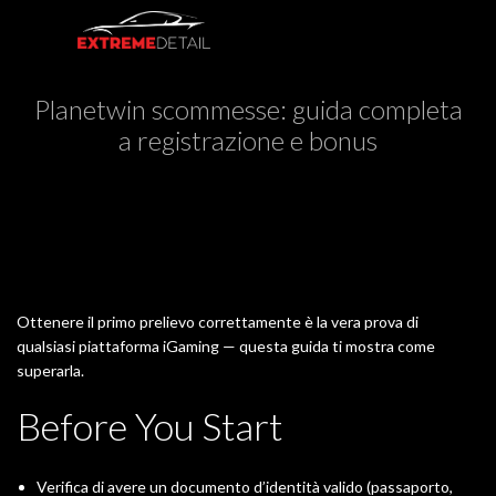
Planetwin scommesse: guida completa
a registrazione e bonus


Ottenere il primo prelievo correttamente è la vera prova di
qualsiasi piattaforma iGaming — questa guida ti mostra come
superarla.
Before You Start
Verifica di avere un documento d’identità valido (passaporto,