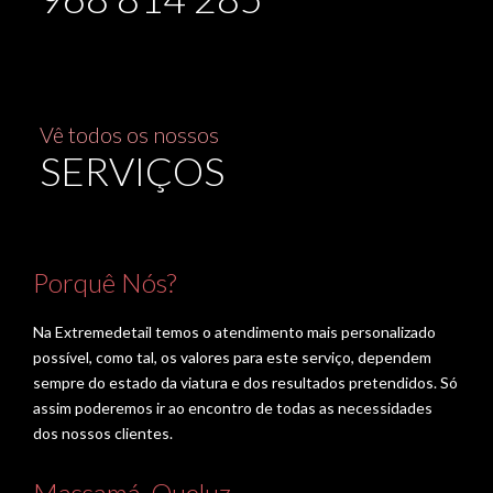
Vê todos os nossos
SERVIÇOS
Porquê Nós?
Na Extremedetail temos o atendimento mais personalizado
possível, como tal, os valores para este serviço, dependem
sempre do estado da viatura e dos resultados pretendidos. Só
assim poderemos ir ao encontro de todas as necessidades
dos nossos clientes.
Massamá, Queluz