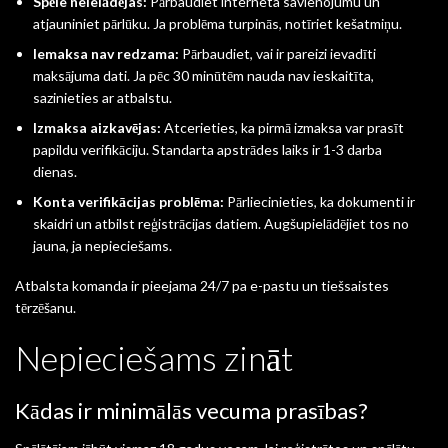
Spēle neielādējas:
Pārbaudiet interneta savienojumu un
atjauniniet pārlūku. Ja problēma turpinās, notīriet kešatmiņu.
Iemaksa nav redzama:
Pārbaudiet, vai ir pareizi ievadīti
maksājuma dati. Ja pēc 30 minūtēm nauda nav ieskaitīta,
sazinieties ar atbalstu.
Izmaksa aizkavējas:
Atcerieties, ka pirmā izmaksa var prasīt
papildu verifikāciju. Standarta apstrādes laiks ir 1-3 darba
dienas.
Konta verifikācijas problēma:
Pārliecinieties, ka dokumenti ir
skaidri un atbilst reģistrācijas datiem. Augšupielādējiet tos no
jauna, ja nepieciešams.
Atbalsta komanda ir pieejama 24/7 pa e-pastu un tiešsaistes
tērzēšanu.
Nepieciešams zināt
Kādas ir minimālās vecuma prasības?