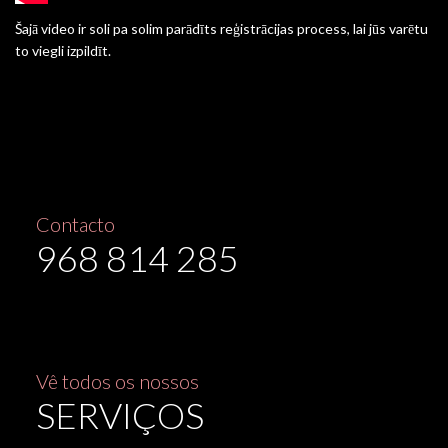
Šajā video ir soli pa solim parādīts reģistrācijas process, lai jūs varētu
to viegli izpildīt.
Contacto
968 814 285
Vê todos os nossos
SERVIÇOS