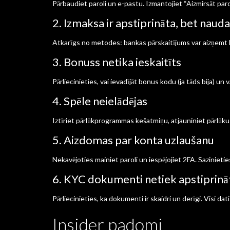
Pārbaudiet paroli un e-pastu. Izmantojiet “Aizmirsāt paroli
2. Izmaksa ir apstiprināta, bet nau
Atkarīgs no metodes: bankas pārskaitījums var aizņemt lī
3. Bonuss netika ieskaitīts
Pārliecinieties, vai ievadījāt bonus kodu (ja tāds bija) un
4. Spēle neielādējas
Iztīriet pārlūkprogrammas kešatmiņu, atjauniniet pārlūku v
5. Aizdomas par konta uzlaušanu
Nekavējoties mainiet paroli un iespējojiet 2FA. Sazinietie
6. KYC dokumenti netiek apstiprinā
Pārliecinieties, ka dokumenti ir skaidri un derīgi. Visi dati
Insider padomi