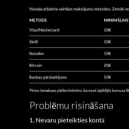
Vavada atbalsta vairākas maksājumu metodes. Zemāk r
METODE
MINIMĀLAIS
Visa/Mastercard
10€
Skrill
10€
Neteller
10€
Bitcoin
20€
Bankas pārskaitījums
50€
Pirms izmaksas pārliecinieties, ka esat izpildījis bonusa l
Problēmu risināšana
1. Nevaru pieteikties kontā