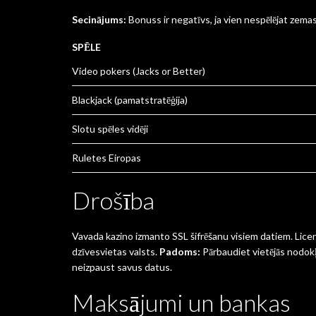
Secinājums:
Bonuss ir negatīvs, ja vien nespēlējat zema
SPĒLE
Video pokers (Jacks or Better)
Blackjack (pamatstratēģija)
Slotu spēles vidēji
Ruletes Eiropas
Drošība
Vavada kazino izmanto SSL šifrēšanu visiem datiem. Licenc
dzīvesvietas valsts.
Padoms:
Pārbaudiet vietējās nodokļ
neizpaust savus datus.
Maksājumi un bankas