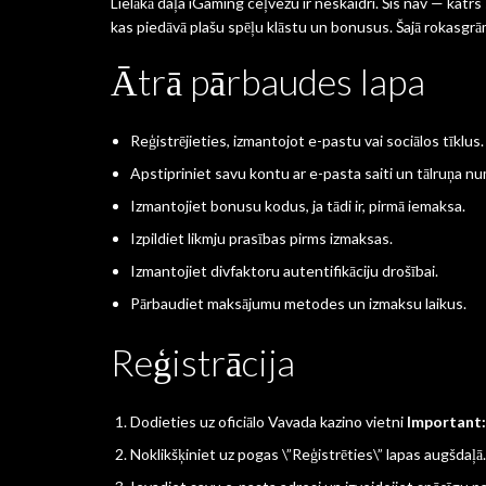
Lielākā daļa iGaming ceļvežu ir neskaidri. Šis nav — katrs
kas piedāvā plašu spēļu klāstu un bonusus. Šajā rokasgrām
Ātrā pārbaudes lapa
Reģistrējieties, izmantojot e-pastu vai sociālos tīklus.
Apstipriniet savu kontu ar e-pasta saiti un tālruņa n
Izmantojiet bonusu kodus, ja tādi ir, pirmā iemaksa.
Izpildiet likmju prasības pirms izmaksas.
Izmantojiet divfaktoru autentifikāciju drošībai.
Pārbaudiet maksājumu metodes un izmaksu laikus.
Reģistrācija
Dodieties uz oficiālo Vavada kazino vietni
Important
Noklikšķiniet uz pogas \”Reģistrēties\” lapas augšdaļā