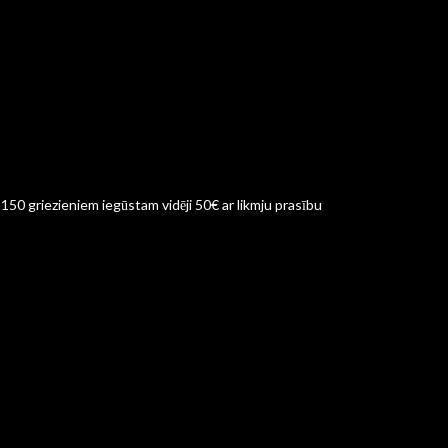
 150 griezieniem iegūstam vidēji 50€ ar likmju prasību