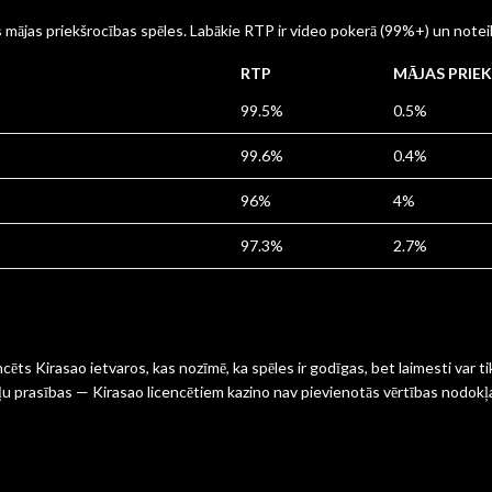
s mājas priekšrocības spēles. Labākie RTP ir video pokerā (99%+) un notei
RTP
MĀJAS PRIE
99.5%
0.5%
99.6%
0.4%
96%
4%
97.3%
2.7%
ēts Kirasao ietvaros, kas nozīmē, ka spēles ir godīgas, bet laimesti var tik
u prasības — Kirasao licencētiem kazino nav pievienotās vērtības nodokļ