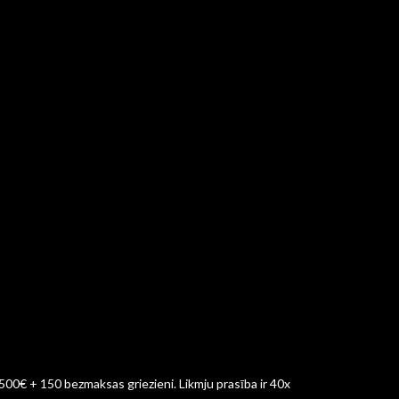
 500€ + 150 bezmaksas griezieni. Likmju prasība ir 40x