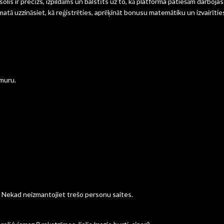
 solis ir precīzs, izpildāms un balstīts uz to, kā platforma patiešām darboja
atā uzzināsiet, kā reģistrēties, aprēķināt bonusu matemātiku un izvairītie
umuru.
:
Nekad neizmantojiet trešo personu saites.
.