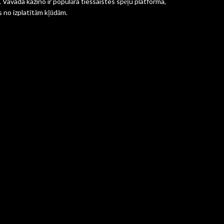
s. Vavada kazino ir populāra tiešsaistes spēļu platforma,
s no izplatītām kļūdām.