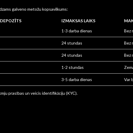
edzams galveno metožu kopsavilkums:
 DEPOZĪTS
IZMAKSAS LAIKS
MAK
1-3 darba dienas
Bez 
24 stundas
Bez 
24 stundas
Bez 
1-2 stundas
Zem
3-5 darba dienas
Var 
ikmju prasības un veicis identifikāciju (KYC).