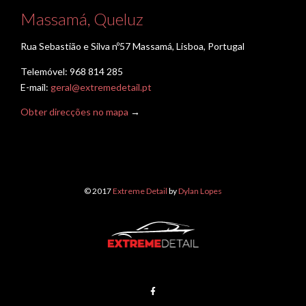
Massamá, Queluz
Rua Sebastião e Silva nº57 Massamá, Lisboa, Portugal
Telemóvel: 968 814 285
E-mail:
geral@extremedetail.pt
Obter direcções no mapa
→
© 2017
Extreme Detail
by
Dylan Lopes