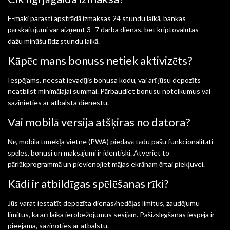
E-maki parasti apstrādā izmaksas 24 stundu laikā, bankas
pārskaitījumi var aizņemt 3–7 darba dienas, bet kriptovalūtas –
dažu minūšu līdz stundu laikā.
Kāpēc mans bonuss netiek aktivizēts?
Iespējams, neesat ievadījis bonusa kodu, vai arī jūsu depozīts
neatbilst minimālajai summai. Pārbaudiet bonusu noteikumus vai
sazinieties ar atbalsta dienestu.
Vai mobilā versija atšķiras no datora?
Nē, mobilā tīmekļa vietne (PWA) piedāvā tādu pašu funkcionalitāti –
spēles, bonusi un maksājumi ir identiski. Atveriet to
pārlūkprogrammā un pievienojiet mājas ekrānam ērtai piekļuvei.
Kādi ir atbildīgas spēlēšanas rīki?
Jūs varat iestatīt depozīta dienas/nedēļas limitus, zaudējumu
limitus, kā arī laika ierobežojumus sesijām. Pašizslēgšanas iespēja ir
pieejama, sazinoties ar atbalstu.