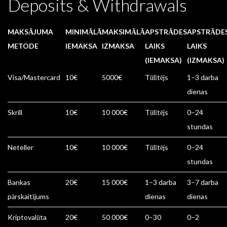
Deposits & Withdrawals
MAKSĀJUMA
MINIMĀLĀ
MAKSIMĀLĀ
APSTRĀDES
APSTRĀDE
METODE
IEMAKSA
IZMAKSA
LAIKS
LAIKS
(IEMAKSA)
(IZMAKSA)
Visa/Mastercard
10€
5000€
Tūlītējs
1–3 darba
dienas
Skrill
10€
10 000€
Tūlītējs
0–24
stundas
Neteller
10€
10 000€
Tūlītējs
0–24
stundas
Bankas
20€
15 000€
1–3 darba
3–7 darba
pārskaitījums
dienas
dienas
Kriptovalūta
20€
50 000€
0–30
0–2