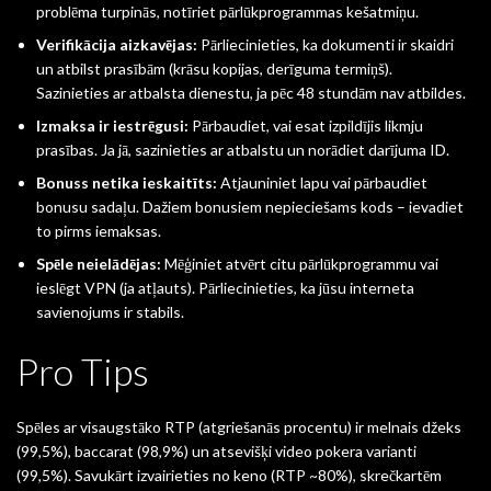
problēma turpinās, notīriet pārlūkprogrammas kešatmiņu.
Verifikācija aizkavējas:
Pārliecinieties, ka dokumenti ir skaidri
un atbilst prasībām (krāsu kopijas, derīguma termiņš).
Sazinieties ar atbalsta dienestu, ja pēc 48 stundām nav atbildes.
Izmaksa ir iestrēgusi:
Pārbaudiet, vai esat izpildījis likmju
prasības. Ja jā, sazinieties ar atbalstu un norādiet darījuma ID.
Bonuss netika ieskaitīts:
Atjauniniet lapu vai pārbaudiet
bonusu sadaļu. Dažiem bonusiem nepieciešams kods – ievadiet
to pirms iemaksas.
Spēle neielādējas:
Mēģiniet atvērt citu pārlūkprogrammu vai
ieslēgt VPN (ja atļauts). Pārliecinieties, ka jūsu interneta
savienojums ir stabils.
Pro Tips
Spēles ar visaugstāko RTP (atgriešanās procentu) ir melnais džeks
(99,5%), baccarat (98,9%) un atsevišķi video pokera varianti
(99,5%). Savukārt izvairieties no keno (RTP ~80%), skrečkartēm