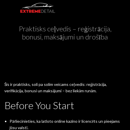
Praktisks ceļvedis – reģistrācija,
bonusi, maksājumi un drošība


Šis ir praktisks, soli pa solim veicams ceļvedis: reģistrācija,
verifikācija, bonusi un maksājumi – bez liekām runām.
Before You Start
Pārliecinieties, ka latloto online kazino ir licencēts un pieejams
jūsu valstī.