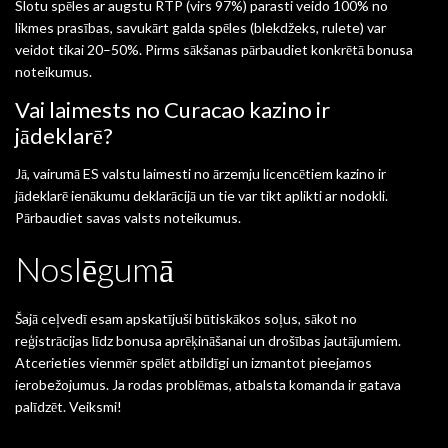
Slotu spēles ar augstu RTP (virs 97%) parasti veido 100% no
likmes prasības, savukārt galda spēles (blekdžeks, rulete) var
veidot tikai 20–50%. Pirms sākšanas pārbaudiet konkrētā bonusa
noteikumus.
Vai laimests no Curacao kazino ir
jādeklarē?
Jā, vairumā ES valstu laimesti no ārzemju licencētiem kazino ir
jādeklarē ienākumu deklarācijā un tie var tikt aplikti ar nodokli.
Pārbaudiet savas valsts noteikumus.
Noslēgumā
Šajā ceļvedī esam apskatījuši būtiskākos soļus, sākot no
reģistrācijas līdz bonusa aprēķināšanai un drošības jautājumiem.
Atcerieties vienmēr spēlēt atbildīgi un izmantot pieejamos
ierobežojumus. Ja rodas problēmas, atbalsta komanda ir gatava
palīdzēt. Veiksmi!