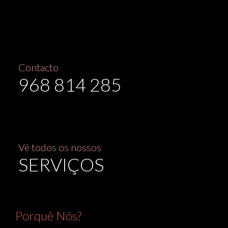
Contacto
968 814 285
Vê todos os nossos
SERVIÇOS
Porquê Nós?