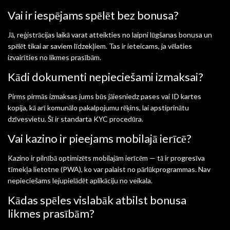
Vai ir iespējams spēlēt bez bonusa?
Jā, reģistrācijas laikā varat atteikties no laipni lūgšanas bonusa un
spēlēt tikai ar saviem līdzekļiem. Tas ir ieteicams, ja vēlaties
izvairīties no likmes prasībām.
Kādi dokumenti nepieciešami izmaksai?
Pirms pirmās izmaksas jums būs jāiesniedz pases vai ID kartes
kopija, kā arī komunālo pakalpojumu rēķins, lai apstiprinātu
dzīvesvietu. Šī ir standarta KYC procedūra.
Vai kazino ir pieejams mobilajā ierīcē?
Kazino ir pilnībā optimizēts mobilajām ierīcēm — tā ir progresīva
tīmekļa lietotne (PWA), ko var palaist no pārlūkprogrammas. Nav
nepieciešams lejupielādēt aplikāciju no veikala.
Kādas spēles vislabāk atbilst bonusa
likmes prasībām?