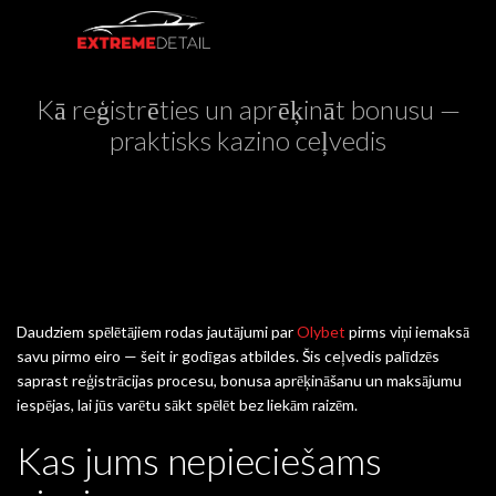
Kā reģistrēties un aprēķināt bonusu —
praktisks kazino ceļvedis


Daudziem spēlētājiem rodas jautājumi par
Olybet
pirms viņi iemaksā
savu pirmo eiro — šeit ir godīgas atbildes. Šis ceļvedis palīdzēs
saprast reģistrācijas procesu, bonusa aprēķināšanu un maksājumu
iespējas, lai jūs varētu sākt spēlēt bez liekām raizēm.
Kas jums nepieciešams