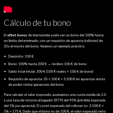
Cálculo de tu bono
El
efbet bonus
de bienvenida suele ser un bono del 100% hasta
un límite determinado, con un requisito de apuesta (rollover) de
35x el monto del bono. Veamos un ejemplo práctico:
Depósito: 100 €
Bono: 100% hasta 200 € → recibes 100 € de bono
Saldo total inicial: 200 € (100 € reales + 100 € de bono)
Requisito de apuesta: 35 × 100 € = 3.500 € en apuestas antes
de poder retirar ganancias del bono
Para calcular el valor esperado, asumamos una cuota media de 2.0
y una tasa de retorno al jugador (RTP) del 95% (pérdida esperada
del 5% por apuesta). El coste esperado del rollover es: 3.500 € ×
5% = 175 €. Dado que el bono es de 100 €, el valor esperado neto