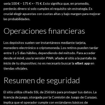
sería 100 € – 175 € = -75 €. Esto significa que, en promedio,
perderás dinero si solo cumples el requisito sin estrategia. Es
crucial elegir apuestas con cuotas altas y bajo margen para mejorar
las probabilidades.
Operaciones financieras
Los depósitos suelen ser instantáneos mediante tarjeta,
monedero electrónico o criptomoneda. Los retiros pueden tardar
entre 1 y 5 días hábiles, dependiendo del método. Para acceder
desde el móvil, usa la versión PWA: añade el sitio a la pantalla de
inicio de tu dispositivo; no es necesario buscar la
efbet app
en
tiendas oficiales.
Resumen de seguridad
El sitio utiliza cifrado SSL de 256 bits para proteger tus datos. La
licencia de juego, otorgada por la Comisión de Juego de Curazao,
implica que el operador cumple con estándares básicos de