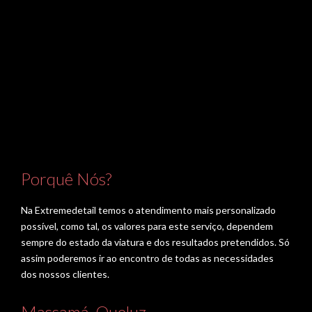
Vê todos os nossos
SERVIÇOS
Porquê Nós?
Na Extremedetail temos o atendimento mais personalizado
possível, como tal, os valores para este serviço, dependem
sempre do estado da viatura e dos resultados pretendidos. Só
assim poderemos ir ao encontro de todas as necessidades
dos nossos clientes.
Massamá, Queluz