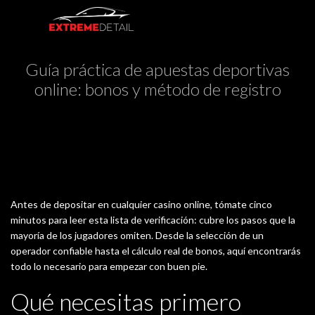
Guía práctica de apuestas deportivas
online: bonos y método de registro


Antes de depositar en cualquier casino online, tómate cinco
minutos para leer esta lista de verificación: cubre los pasos que la
mayoría de los jugadores omiten. Desde la selección de un
operador confiable hasta el cálculo real de bonos, aquí encontrarás
todo lo necesario para empezar con buen pie.
Qué necesitas primero