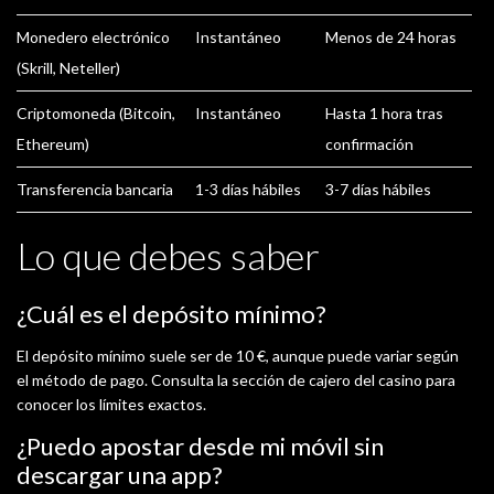
Monedero electrónico
Instantáneo
Menos de 24 horas
(Skrill, Neteller)
Criptomoneda (Bitcoin,
Instantáneo
Hasta 1 hora tras
Ethereum)
confirmación
Transferencia bancaria
1-3 días hábiles
3-7 días hábiles
Lo que debes saber
¿Cuál es el depósito mínimo?
El depósito mínimo suele ser de 10 €, aunque puede variar según
el método de pago. Consulta la sección de cajero del casino para
conocer los límites exactos.
¿Puedo apostar desde mi móvil sin
descargar una app?