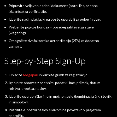
Pripravite veljaven osebni dokument (potni list, osebna
izkaznica) za verifikacijo.
Izberite način plačila, ki ga boste uporabili za polog in dvig.
Preberite pogoje bonusa – posebej zahteve za stave
(wagering).
Omogočite dvofaktorsko avtentikacijo (2FA) za dodatno
varnost.
Step-by-Step Sign-Up
Obiščite
Megapari
in kliknite gumb za registracijo.
Izpolnite obrazec z osebnimi podatki: ime, priimek, datum
rojstva, e-pošta, naslov.
Izberite uporabniško ime in močno geslo (kombinacija črk, številk
in simbolov).
Potrdite e-poštni naslov s klikom na povezavo v prejetem
sporočilu.