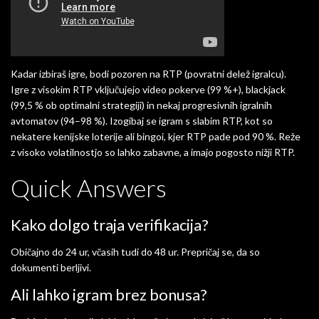
Kadar izbiraš igre, bodi pozoren na RTP (povratni delež igralcu).
Igre z visokim RTP vključujejo video pokerve (99 %+), blackjack
(99,5 % ob optimalni strategiji) in nekaj progresivnih igralnih
avtomatov (94–98 %). Izogibaj se igram s slabim RTP, kot so
nekatere kenijske loterije ali bingoi, kjer RTP pade pod 90 %. Reže
z visoko volatilnostjo so lahko zabavne, a imajo pogosto nižji RTP.
Quick Answers
Kako dolgo traja verifikacija?
Običajno do 24 ur, včasih tudi do 48 ur. Prepričaj se, da so
dokumenti berljivi.
Ali lahko igram brez bonusa?