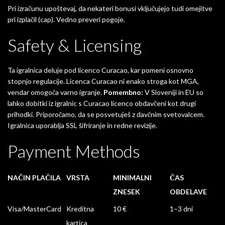
Pri izračunu upoštevaj, da nekateri bonusi vključujejo tudi omejitve
pri izplačil (cap). Vedno preveri pogoje.
Safety & Licensing
Ta igralnica deluje pod licenco Curacao, kar pomeni osnovno
stopnjo regulacije. Licenca Curacao ni enako stroga kot MGA,
vendar omogoča varno igranje.
Pomembno:
V Sloveniji in EU so
lahko dobitki iz igralnic s Curacao licenco obdavčeni kot drugi
prihodki. Priporočamo, da se posvetuješ z davčnim svetovalcem.
Igralnica uporablja SSL šifriranje in redne revizije.
Payment Methods
NAČIN PLAČILA
VRSTA
MINIMALNI
ČAS
ZNESEK
OBDELAVE
Visa/MasterCard
Kreditna
10 €
1–3 dni
kartica