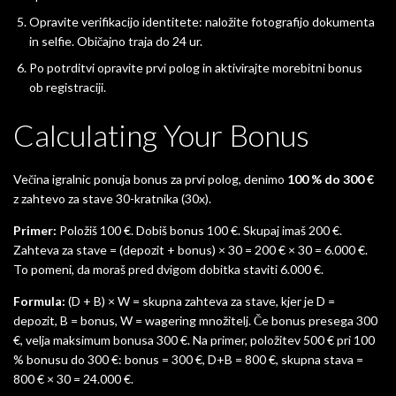
Opravite verifikacijo identitete: naložite fotografijo dokumenta
in selfie. Običajno traja do 24 ur.
Po potrditvi opravite prvi polog in aktivirajte morebitni bonus
ob registraciji.
Calculating Your Bonus
Večina igralnic ponuja bonus za prvi polog, denimo
100 % do 300 €
z zahtevo za stave 30-kratnika (30x).
Primer:
Položiš 100 €. Dobiš bonus 100 €. Skupaj imaš 200 €.
Zahteva za stave = (depozit + bonus) × 30 = 200 € × 30 = 6.000 €.
To pomeni, da moraš pred dvigom dobitka staviti 6.000 €.
Formula:
(D + B) × W = skupna zahteva za stave, kjer je D =
depozit, B = bonus, W = wagering množitelj. Če bonus presega 300
€, velja maksimum bonusa 300 €. Na primer, položitev 500 € pri 100
% bonusu do 300 €: bonus = 300 €, D+B = 800 €, skupna stava =
800 € × 30 = 24.000 €.