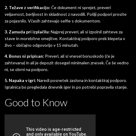
2. Težave z verifikacijo:
Če dokument ni sprejet, preveri
veljavnost, berljivost in skladnost z navodili. Pošlji podpori prosite
za pojasnilo. Včasih zahtevajo selfie s dokumentom.
3. Zamuda pri izplačilu:
Najprej preveri, ali si izpolnil zahteve za
stave in morebitne omejitve. Kontaktiraj podporo prek klepeta v
živo – običajno odgovorijo v 15 minutah.
4. Bonus ni pripisan:
Preveri, ali si vnesel bonuskodo (če je
zahtevana) in ali je depozit dosegel minimalen znesek. Če še vedno
ni, se obrni na podporo.
5. Napaka v igri:
Naredi posnetek zaslona in kontaktiraj podporo.
Igralnica bo pregledala dnevnik iger in po potrebi popravila stanje.
Good to Know