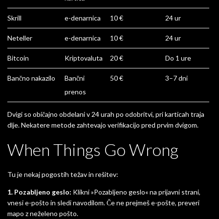
Skrill
e-denarnica
10 €
24 ur
Neteller
e-denarnica
10 €
24 ur
Bitcoin
Kriptovaluta
20 €
Do 1 ure
Bančno nakazilo
Bančni
50 €
3–7 dni
prenos
Dvigi so običajno obdelani v 24 urah po odobritvi, pri karticah traja
dlje. Nekatere metode zahtevajo verifikacijo pred prvim dvigom.
When Things Go Wrong
Tu je nekaj pogostih težav in rešitev:
1. Pozabljeno geslo:
Klikni »Pozabljeno geslo« na prijavni strani,
vnesi e-pošto in sledi navodilom. Če ne prejmeš e-pošte, preveri
mapo z neželeno pošto.