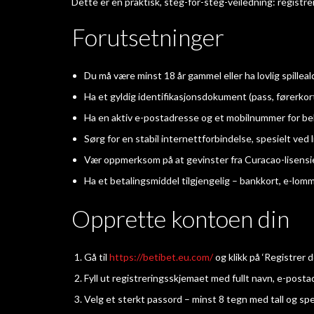
Dette er en praktisk, steg-for-steg-veiledning: registr
Forutsetninger
Du må være minst 18 år gammel eller ha lovlig spillealde
Ha et gyldig identifikasjonsdokument (pass, førerkort e
Ha en aktiv e-postadresse og et mobilnummer for be
Sørg for en stabil internettforbindelse, spesielt ved 
Vær oppmerksom på at gevinster fra Curacao-lisensi
Ha et betalingsmiddel tilgjengelig – bankkort, e-lomm
Opprette kontoen din
Gå til
https://betibet.eu.com/
og klikk på ‘Registrer d
Fyll ut registreringsskjemaet med fullt navn, e-pos
Velg et sterkt passord – minst 8 tegn med tall og spe