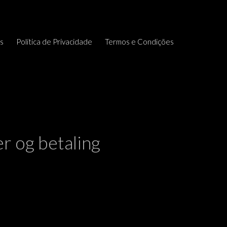
Skip
s
Política de Privacidade
Termos e Condições
to
content
er og betaling