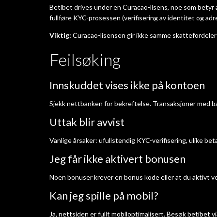
Betibet drives under en Curacao-lisens, noe som betyr a
fullføre KYC-prosessen (verifisering av identitet og ad
Viktig:
Curacao-lisensen gir ikke samme skattefordeler 
Feilsøking
Innskuddet vises ikke på kontoen
Sjekk nettbanken for bekreftelse. Transaksjoner med ba
Uttak blir avvist
Vanlige årsaker: ufullstendig KYC-verifisering, ulike be
Jeg får ikke aktivert bonusen
Noen bonuser krever en bonus kode eller at du aktivt vel
Kan jeg spille på mobil?
Ja, nettsiden er fullt mobiloptimalisert. Besøk betibet v