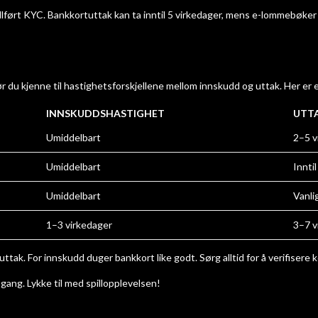
llført KYC. Bankkortuttak kan ta inntil 5 virkedager, mens e-lommebøker
ør du kjenne til hastighetsforskjellene mellom innskudd og uttak. Her er
INNSKUDDSHASTIGHET
UTT
Umiddelbart
2–5 v
Umiddelbart
Innti
Umiddelbart
Vanli
1–3 virkedager
3–7 v
ttak. For innskudd duger bankkort like godt. Sørg alltid for å verifisere 
gang. Lykke til med spillopplevelsen!