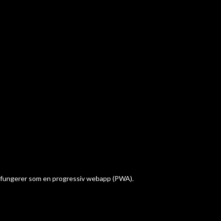
pp fungerer som en progressiv webapp (PWA).