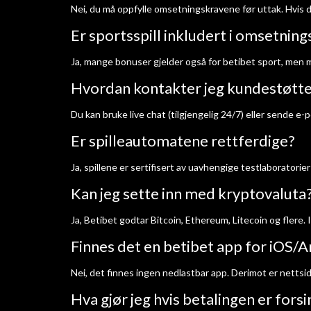
Nei, du må oppfylle omsetningskravene før uttak. Hvis d
Er sportsspill inkludert i omsetnin
Ja, mange bonuser gjelder også for betibet sport, men 
Hvordan kontakter jeg kundestøtt
Du kan bruke live chat (tilgjengelig 24/7) eller sende e-
Er spilleautomatene rettferdige?
Ja, spillene er sertifisert av uavhengige testlaboratori
Kan jeg sette inn med kryptovaluta
Ja, Betibet godtar Bitcoin, Ethereum, Litecoin og flere
Finnes det en betibet app for iOS/
Nei, det finnes ingen nedlastbar app. Derimot er nettsi
Hva gjør jeg hvis betalingen er fors