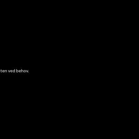
aten ved behov.