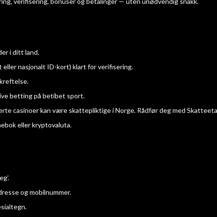
ering, verifisering, bonuser og betalinger — uten unødvendig snakk.
r i ditt land.
ller nasjonalt ID-kort) klart for verifisering.
kreftelse.
live betting på betibet sport.
erte casinoer kan være skattepliktige i Norge. Rådfør deg med Skatteet
ebok eller kryptovaluta.
eg’.
tadresse og mobilnummer.
sialtegn.