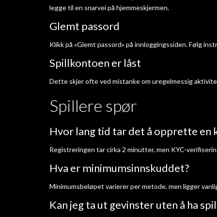
legge til en snarvei på hjemmeskjermen.
Glemt passord
Klikk på «Glemt passord» på innloggingssiden. Følg inst
Spillkontoen er låst
Dette skjer ofte ved mistanke om uregelmessig aktivite
Spillere spør
Hvor lang tid tar det å opprette en
Registreringen tar cirka 2 minutter, men KYC-verifiserin
Hva er minimumsinnskuddet?
Minimumsbeløpet varierer per metode, men ligger vanl
Kan jeg ta ut gevinster uten å ha s