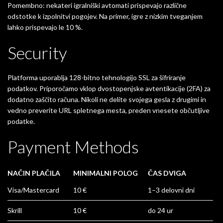
Pomembno: nekateri igralniški avtomati prispevajo različne
odstotke k izpolnitvi pogojev. Na primer, igre z nizkim tveganjem
lahko prispevajo le 10 %.
Security
Platforma uporablja 128-bitno tehnologijo SSL za šifriranje
podatkov. Priporočamo vklop dvostopenjske avtentikacije (2FA) za
dodatno zaščito računa. Nikoli ne delite svojega gesla z drugimi in
vedno preverite URL spletnega mesta, preden vnesete občutljive
podatke.
Payment Methods
NAČIN PLAČILA
MINIMALNI POLOG
ČAS DVIGA
Visa/Mastercard
10 €
1–3 delovni dni
Skrill
10 €
do 24 ur