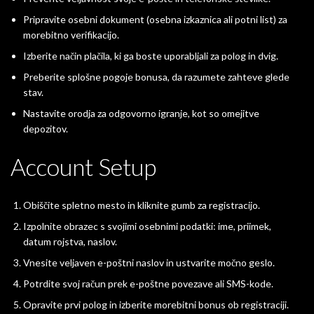
Pripravite osebni dokument (osebna izkaznica ali potni list) za
morebitno verifikacijo.
Izberite način plačila, ki ga boste uporabljali za polog in dvig.
Preberite splošne pogoje bonusa, da razumete zahteve glede
stav.
Nastavite orodja za odgovorno igranje, kot so omejitve
depozitov.
Account Setup
Obiščite spletno mesto in kliknite gumb za registracijo.
Izpolnite obrazec s svojimi osebnimi podatki: ime, priimek,
datum rojstva, naslov.
Vnesite veljaven e-poštni naslov in ustvarite močno geslo.
Potrdite svoj račun prek e-poštne povezave ali SMS-kode.
Opravite prvi polog in izberite morebitni bonus ob registraciji.