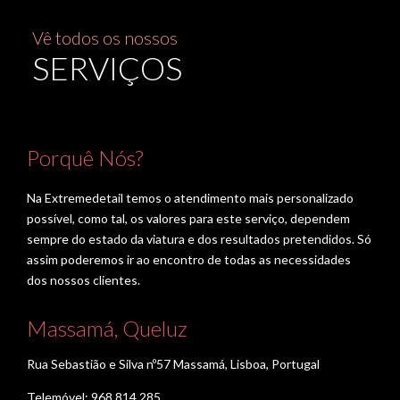
Vê todos os nossos
SERVIÇOS
Porquê Nós?
Na Extremedetail temos o atendimento mais personalizado
possível, como tal, os valores para este serviço, dependem
sempre do estado da viatura e dos resultados pretendidos. Só
assim poderemos ir ao encontro de todas as necessidades
dos nossos clientes.
Massamá, Queluz
Rua Sebastião e Silva nº57 Massamá, Lisboa, Portugal
Telemóvel: 968 814 285