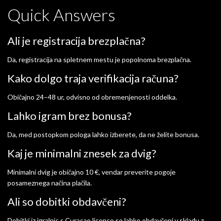
Quick Answers
Ali je registracija brezplačna?
Da, registracija na spletnem mestu je popolnoma brezplačna.
Kako dolgo traja verifikacija računa?
Običajno 24–48 ur, odvisno od obremenjenosti oddelka.
Lahko igram brez bonusa?
Da, med postopkom pologa lahko izberete, da ne želite bonusa.
Kaj je minimalni znesek za dvig?
Minimalni dvig je običajno 10 €, vendar preverite pogoje
posameznega načina plačila.
Ali so dobitki obdavčeni?
Dobitki iz igralnic s Curacao licenco so lahko obdavčeni v skladu z