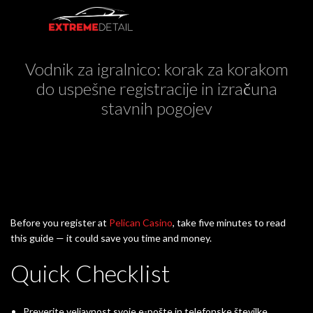
Vodnik za igralnico: korak za korakom
do uspešne registracije in izračuna
stavnih pogojev


Before you register at
Pelican Casino
, take five minutes to read
this guide — it could save you time and money.
Quick Checklist
Preverite veljavnost svoje e-pošte in telefonske številke.