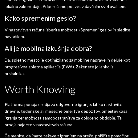
lokalno zakonodajo. Priporočamo posvet z davčnim svetovalcem.
Kako spremenim geslo?
V nastavitvah računa izberite možnost »Spremeni geslo« in sledite
navodilom.
Ali je mobilna izkušnja dobra?
Da, spletno mesto je optimizirano za mobilne naprave in deluje kot
progresivna spletna aplikacija (PWA). Zaženete jo lahko iz
brskalnika.
Worth Knowing
Platforma ponuja orodja za odgovorno igranje: lahko nastavite
dnevne, tedenske ali mesečne omejitve depozitov, omejitev časa
igranja ter možnost samoodstranitve za določeno obdobje. Ta
orodja najdete v nastavitvah računa.
Če menite, da imate težave z igranjem na srečo, poiščite pomoč pri