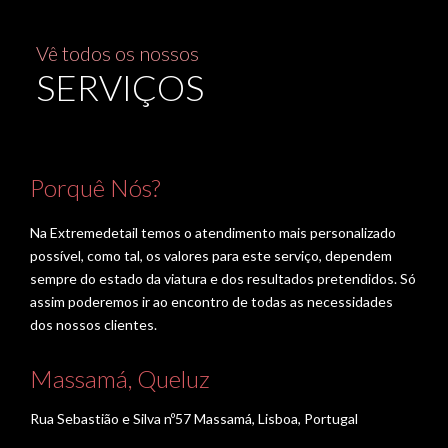
Vê todos os nossos
SERVIÇOS
Porquê Nós?
Na Extremedetail temos o atendimento mais personalizado
possível, como tal, os valores para este serviço, dependem
sempre do estado da viatura e dos resultados pretendidos. Só
assim poderemos ir ao encontro de todas as necessidades
dos nossos clientes.
Massamá, Queluz
Rua Sebastião e Silva nº57 Massamá, Lisboa, Portugal