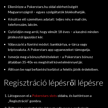
Ellenőrizze a Pokerstars.hu oldal elérhetőségét
Magyarországról – egyes szolgáltatók blokkolhatják.
Készítse elő személyes adatait: teljes név, e-mail cím,
telefonszám, lakcím.
Győződjön meg arról, hogy elmúlt 18 éves – a kaszinó minden
játékostól igazolást kér.
Válassza ki a fizetési módot: bankkártya, e-tárca vagy
kriptovaluta. A Pokerstars app ugyanezeket támogatja.
Ismerje meg a bónuszfeltételeket – a Pokerstars bónusz
általában 35-40x-es megtételi követelménnyel jár.
Állítson be napi befizetési korlátot a felelős játék érdekében.
Regisztráció lépésről lépésre
Látogasson el a
Pokerstars slots
oldalra, és kattintson a
„Regisztráció” gombra.