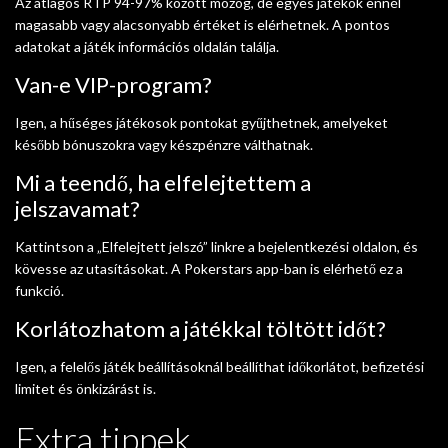
Az átlagos RTP 94-97% között mozog, de egyes játékok ennél
magasabb vagy alacsonyabb értéket is elérhetnek. A pontos
adatokat a játék információs oldalán találja.
Van-e VIP-program?
Igen, a hűséges játékosok pontokat gyűjthetnek, amelyeket
később bónuszokra vagy készpénzre válthatnak.
Mi a teendő, ha elfelejtettem a
jelszavamat?
Kattintson a „Elfelejtett jelszó” linkre a bejelentkezési oldalon, és
kövesse az utasításokat. A Pokerstars app-ban is elérhető ez a
funkció.
Korlátozhatom a játékkal töltött időt?
Igen, a felelős játék beállításoknál beállíthat időkorlátot, befizetési
limitet és önkizárást is.
Extra tippek