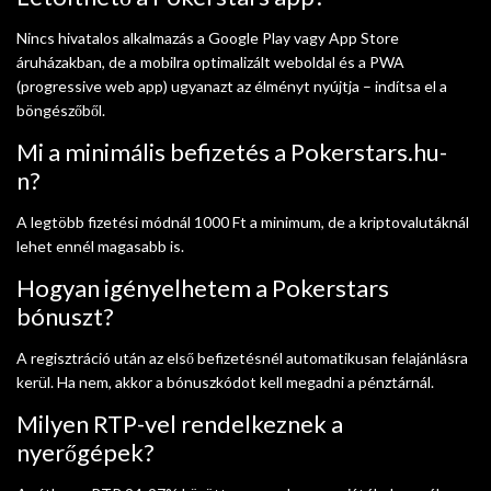
Nincs hivatalos alkalmazás a Google Play vagy App Store
áruházakban, de a mobilra optimalizált weboldal és a PWA
(progressive web app) ugyanazt az élményt nyújtja – indítsa el a
böngészőből.
Mi a minimális befizetés a Pokerstars.hu-
n?
A legtöbb fizetési módnál 1000 Ft a minimum, de a kriptovalutáknál
lehet ennél magasabb is.
Hogyan igényelhetem a Pokerstars
bónuszt?
A regisztráció után az első befizetésnél automatikusan felajánlásra
kerül. Ha nem, akkor a bónuszkódot kell megadni a pénztárnál.
Milyen RTP-vel rendelkeznek a
nyerőgépek?