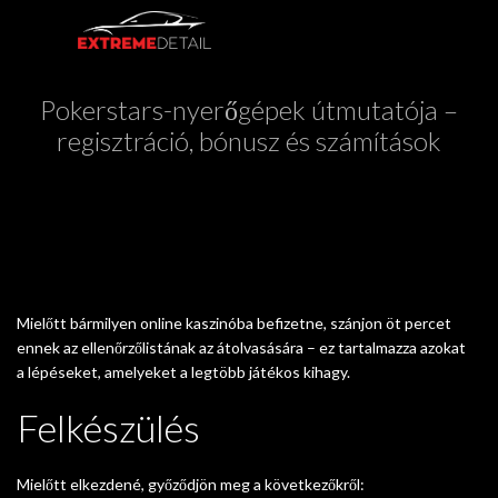
Pokerstars-nyerőgépek útmutatója –
regisztráció, bónusz és számítások


Mielőtt bármilyen online kaszinóba befizetne, szánjon öt percet
ennek az ellenőrzőlistának az átolvasására – ez tartalmazza azokat
a lépéseket, amelyeket a legtöbb játékos kihagy.
Felkészülés
Mielőtt elkezdené, győződjön meg a következőkről: