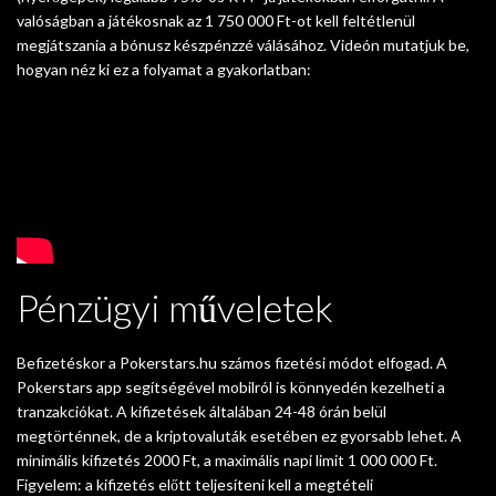
valóságban a játékosnak az 1 750 000 Ft-ot kell feltétlenül
megjátszania a bónusz készpénzzé válásához. Videón mutatjuk be,
hogyan néz ki ez a folyamat a gyakorlatban:
Pénzügyi műveletek
Befizetéskor a Pokerstars.hu számos fizetési módot elfogad. A
Pokerstars app segítségével mobilról is könnyedén kezelheti a
tranzakciókat. A kifizetések általában 24-48 órán belül
megtörténnek, de a kriptovaluták esetében ez gyorsabb lehet. A
minimális kifizetés 2000 Ft, a maximális napi limit 1 000 000 Ft.
Figyelem: a kifizetés előtt teljesíteni kell a megtételi