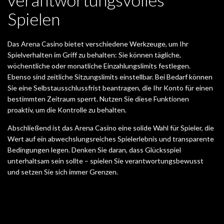
Spielen
Das Arena Casino bietet verschiedene Werkzeuge, um Ihr
Spielverhalten im Griff zu behalten: Sie können tägliche,
wöchentliche oder monatliche Einzahlungslimits festlegen.
Ebenso sind zeitliche Sitzungslimits einstellbar. Bei Bedarf können
Sie eine Selbstausschlussfrist beantragen, die Ihr Konto für einen
bestimmten Zeitraum sperrt. Nutzen Sie diese Funktionen
proaktiv, um die Kontrolle zu behalten.
Abschließend ist das Arena Casino eine solide Wahl für Spieler, die
Wert auf ein abwechslungsreiches Spielerlebnis und transparente
Bedingungen legen. Denken Sie daran, dass Glücksspiel
unterhaltsam sein sollte – spielen Sie verantwortungsbewusst
und setzen Sie sich immer Grenzen.