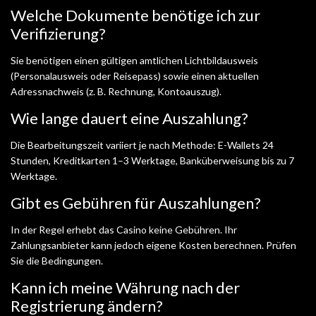
Welche Dokumente benötige ich zur
Verifizierung?
Sie benötigen einen gültigen amtlichen Lichtbildausweis
(Personalausweis oder Reisepass) sowie einen aktuellen
Adressnachweis (z. B. Rechnung, Kontoauszug).
Wie lange dauert eine Auszahlung?
Die Bearbeitungszeit variiert je nach Methode: E-Wallets 24
Stunden, Kreditkarten 1–3 Werktage, Banküberweisung bis zu 7
Werktage.
Gibt es Gebühren für Auszahlungen?
In der Regel erhebt das Casino keine Gebühren. Ihr
Zahlungsanbieter kann jedoch eigene Kosten berechnen. Prüfen
Sie die Bedingungen.
Kann ich meine Währung nach der
Registrierung ändern?