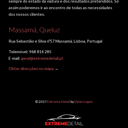
sempre do estado da viatura e dos resultados pretendidos. Só
assim poderemos ir ao encontro de todas as necessidades
dos nossos clientes.
Massamá, Queluz
Rua Sebastião e Silva nº57 Massamá, Lisboa, Portugal
Telemóvel: 968 814 285
E-mail:
geral@extremedetail.pt
Obter direcções no mapa
→
© 2017
Extreme Detail
by
Dylan Lopes