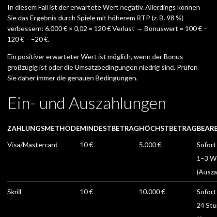
In diesem Fall ist der erwartete Wert negativ. Allerdings können
Sie das Ergebnis durch Spiele mit höherem RTP (z. B. 98 %)
verbessern: 6.000 € × 0,02 = 120 € Verlust → Bonuswert = 100 € –
120 € = –20 €.
Ein positiver erwarteter Wert ist möglich, wenn der Bonus
großzügig ist oder die Umsatzbedingungen niedrig sind. Prüfen
Sie daher immer die genauen Bedingungen.
Ein- und Auszahlungen
ZAHLUNGSMETHODE
MINDESTBETRAG
HÖCHSTBETRAG
BEAR
Visa/Mastercard
10 €
5.000 €
Sofort
1–3 W
(Ausza
Skrill
10 €
10.000 €
Sofort
24 St