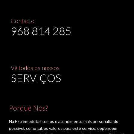
Contacto
968 814 285
Vê todos os nossos
SERVIÇOS
Porquê Nós?
Na Extremedetail temos o atendimento mais personalizado
possível, como tal, os valores para este serviço, dependem