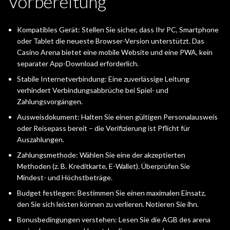
Vorbereitung
Kompatibles Gerät: Stellen Sie sicher, dass Ihr PC, Smartphone
oder Tablet die neueste Browser-Version unterstützt. Das
Casino Arena bietet eine mobile Website und eine PWA, kein
separater App-Download erforderlich.
Stabile Internetverbindung: Eine zuverlässige Leitung
verhindert Verbindungsabbrüche bei Spiel- und
Zahlungsvorgängen.
Ausweisdokument: Halten Sie einen gültigen Personalausweis
oder Reisepass bereit – die Verifizierung ist Pflicht für
Auszahlungen.
Zahlungsmethode: Wählen Sie eine der akzeptierten
Methoden (z. B. Kreditkarte, E-Wallet). Überprüfen Sie
Mindest- und Höchstbeträge.
Budget festlegen: Bestimmen Sie einen maximalen Einsatz,
den Sie sich leisten können zu verlieren. Notieren Sie ihn.
Bonusbedingungen verstehen: Lesen Sie die AGB des arena