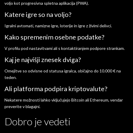
voljo kot progresivna spletna aplikacija (PWA).
Katere igre so na voljo?
Igralni avtomati, namizne igre, loterije in igre z živimi delivci.
Kako spremenim osebne podatke?
V profilu pod nastavitvami ali s kontaktiranjem podpore strankam.
Kaj je najvišji znesek dviga?
Omejitve so odvisne od statusa igralca, običajno do 10.000 € na
teden.
Ali platforma podpira kriptovalute?
Nekatere možnosti lahko vključujejo Bitcoin ali Ethereum, vendar
preverite v blagajni.
Dobro je vedeti