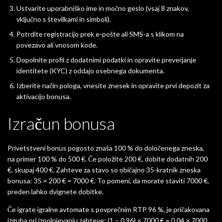
Ustvarite uporabniško ime in močno geslo (vsaj 8 znakov,
vključno s številkami in simboli).
Potrdite registracijo prek e-pošte ali SMS-a s klikom na
povezavo ali vnosom kode.
Dopolnite profil z dodatnimi podatki in opravite preverjanje
identitete (KYC) z oddajo osebnega dokumenta.
Izberite način pologa, vnesite znesek in opravite prvi depozit za
aktivacijo bonusa.
Izračun bonusa
Privetstveni bonus pogosto znaša 100 % do določenega zneska,
na primer 100 % do 500 €. Če položite 200 €, dobite dodatnih 200
€, skupaj 400 €. Zahteve za stavo so običajno 35-kratnik zneska
bonusa: 35 × 200 € = 7000 €. To pomeni, da morate staviti 7000 €,
preden lahko dvignete dobitke.
Če igrate igralne avtomate s povprečnim RTP 96 %, je pričakovana
izguba pri izpolnjevanju zahteve: (1 – 0,96) × 7000 € = 0,04 × 7000