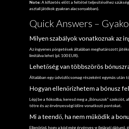
Note:
A kifizetés előtt a feltétel teljesítéséhez szüksé
asztali játékok gyakran alacsonyabban).
Quick Answers – Gyako
Milyen szabályok vonatkoznak az i
Az ingyenes pörgetések általában meghatározott játék
limitálva lehet (pl. 100 EUR).
Lehetőség van többszörös bónuszr
Általában egy üdvözlőcsomag részeként egymás után töb
Hogyan ellenőrizhetem a bónusz fel
Lépj be a fiókodba, keresd meg a „Bónuszok” szekciót, ah
tétre és az érvényességi időre vonatkozó pontokat.
Mi a teendő, ha nem működik a bon
Ellenőrizd, hogy a kód még érvényes-e (lejárati dátum), 