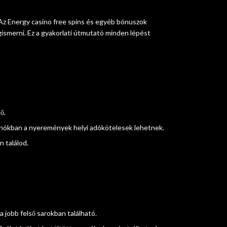
. Az Energy casino free spins és egyéb bónuszok
ismerni. Ez a gyakorlati útmutató minden lépést
ő.
zinókban a nyeremények helyi adókötelesek lehetnek.
 találod.
a jobb felső sarokban található.