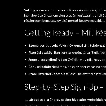
Setting up an account at an online casino is quick, but
igénybevételéhez nem elég csupán regisztrálni; a felté
részletesen bemutat, így első perctől kezdve magabizto
Getting Ready – Mit kész
Személyes adatok:
Valós név, e-mail cím, telefons
Fizetési eszköz:
Bankkártya, e-pénztárca (Skrill, Net
Jogosultság ellenőrzése:
Győződj meg róla, hogy az
Bónuszkódok:
Nézd meg, hogy az energy casino app r
Stabil internetkapcsolat:
Lassú hálózatnál a játék
Step-by-Step Sign-Up – Í
Látogass el a Energy casino hivatalos weboldalár