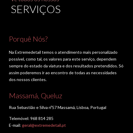
SERVIÇOS
Porquê Nós?
Na Extremedetail temos o atendimento mais personalizado
possível, como tal, os valores para este serviço, dependem
sempre do estado da viatura e dos resultados pretendidos. Só
assim poderemos ir ao encontro de todas as necessidades
dos nossos clientes.
Massamá, Queluz
Rua Sebastião e Silva nº57 Massamá, Lisboa, Portugal
Telemóvel: 968 814 285
E-mail:
geral@extremedetail.pt