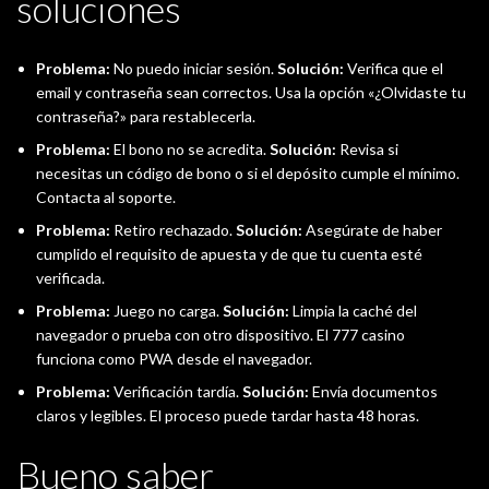
soluciones
Problema:
No puedo iniciar sesión.
Solución:
Verifica que el
email y contraseña sean correctos. Usa la opción «¿Olvidaste tu
contraseña?» para restablecerla.
Problema:
El bono no se acredita.
Solución:
Revisa si
necesitas un código de bono o si el depósito cumple el mínimo.
Contacta al soporte.
Problema:
Retiro rechazado.
Solución:
Asegúrate de haber
cumplido el requisito de apuesta y de que tu cuenta esté
verificada.
Problema:
Juego no carga.
Solución:
Limpia la caché del
navegador o prueba con otro dispositivo. El 777 casino
funciona como PWA desde el navegador.
Problema:
Verificación tardía.
Solución:
Envía documentos
claros y legibles. El proceso puede tardar hasta 48 horas.
Bueno saber