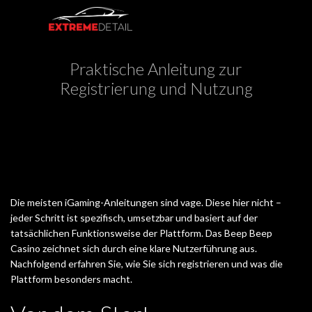
Praktische Anleitung zur
Registrierung und Nutzung


Die meisten iGaming-Anleitungen sind vage. Diese hier nicht –
jeder Schritt ist spezifisch, umsetzbar und basiert auf der
tatsächlichen Funktionsweise der Plattform. Das Beep Beep
Casino zeichnet sich durch eine klare Nutzerführung aus.
Nachfolgend erfahren Sie, wie Sie sich registrieren und was die
Plattform besonders macht.