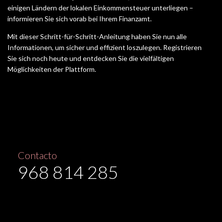
einigen Ländern der lokalen Einkommensteuer unterliegen –
informieren Sie sich vorab bei Ihrem Finanzamt.
Mit dieser Schritt-für-Schritt-Anleitung haben Sie nun alle
Informationen, um sicher und effizient loszulegen. Registrieren
Sie sich noch heute und entdecken Sie die vielfältigen
Möglichkeiten der Plattform.
Contacto
968 814 285