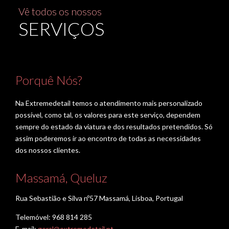
Vê todos os nossos
SERVIÇOS
Porquê Nós?
Na Extremedetail temos o atendimento mais personalizado
possível, como tal, os valores para este serviço, dependem
sempre do estado da viatura e dos resultados pretendidos. Só
assim poderemos ir ao encontro de todas as necessidades
dos nossos clientes.
Massamá, Queluz
Rua Sebastião e Silva nº57 Massamá, Lisboa, Portugal
Telemóvel: 968 814 285
E-mail:
geral@extremedetail.pt