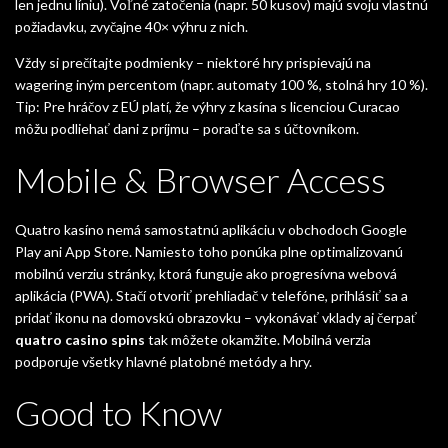
len jednu líniu). Voľné zatočenia (napr. 50 kusov) majú svoju vlastnú
požiadavku, zvyčajne 40× výhru z nich.
Vždy si prečítajte podmienky – niektoré hry prispievajú na
wagering iným percentom (napr. automaty 100 %, stolná hry 10 %).
Tip: Pre hráčov z EÚ platí, že výhry z kasína s licenciou Curacao
môžu podliehať dani z príjmu – poraďte sa s účtovníkom.
Mobile & Browser Access
Quatro kasíno nemá samostatnú aplikáciu v obchodoch Google
Play ani App Store. Namiesto toho ponúka plne optimalizovanú
mobilnú verziu stránky, ktorá funguje ako progresívna webová
aplikácia (PWA). Stačí otvoriť prehliadač v telefóne, prihlásiť sa a
pridať ikonu na domovskú obrazovku – vykonávať vklady aj čerpať
quatro casino spins
tak môžete okamžite. Mobilná verzia
podporuje všetky hlavné platobné metódy a hry.
Good to Know