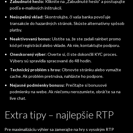
Zabudnuté heslo:
Kliknite na „Zabudnuté heslo“ a postupujte
podľa e‑mailových inštrukcií.
Neúspešný vklad:
Skontrolujte, či vaša banka povoľuje
transakcie do hazardných stránok. Skúste alternatívny spôsob
platby.
Neaktivovaný bonus:
Uistite sa, že ste zadali rainbet promo
kód pri registrácii alebo vklade. Ak nie, kontaktujte podporu.
Oneskorený výber:
Overte si, či ste dokončili KYC proces.
Výbery sú spravidla spracované do 48 hodín.
Technický problém s hrou:
Obnovte stránku alebo vymažte
cache. Ak problém pretrváva, nahláste ho podpore.
Nejasné podmienky bonusu:
Prečítajte si bonusové
podmienky na webe. Ak niečomu nerozumiete, obráťte sa na
live chat.
Extra tipy – najlepšie RTP
Pre maximalizáciu výhier sa zamerajte na hry s vysokým RTP