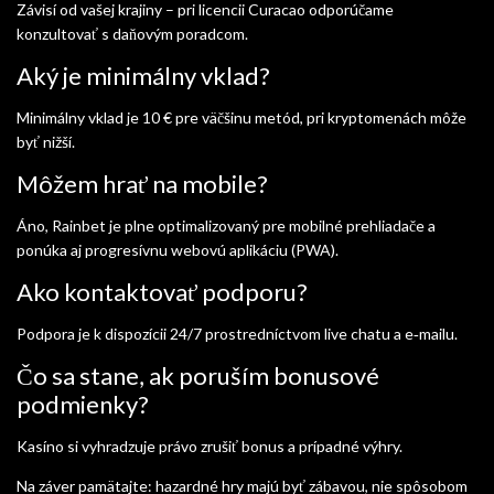
Závisí od vašej krajiny – pri licencii Curacao odporúčame
konzultovať s daňovým poradcom.
Aký je minimálny vklad?
Minimálny vklad je 10 € pre väčšinu metód, pri kryptomenách môže
byť nižší.
Môžem hrať na mobile?
Áno, Rainbet je plne optimalizovaný pre mobilné prehliadače a
ponúka aj progresívnu webovú aplikáciu (PWA).
Ako kontaktovať podporu?
Podpora je k dispozícii 24/7 prostredníctvom live chatu a e‑mailu.
Čo sa stane, ak poruším bonusové
podmienky?
Kasíno si vyhradzuje právo zrušiť bonus a prípadné výhry.
Na záver pamätajte: hazardné hry majú byť zábavou, nie spôsobom