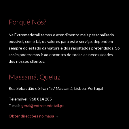
Porquê Nós?
Na Extremedetail temos o atendimento mais personalizado
possível, como tal, os valores para este serviço, dependem
sempre do estado da viatura e dos resultados pretendidos. Só
assim poderemos ir ao encontro de todas as necessidades
dos nossos clientes.
Massamá, Queluz
Rua Sebastião e Silva nº57 Massamá, Lisboa, Portugal
Telemóvel: 968 814 285
E-mail:
geral@extremedetail.pt
Obter direcções no mapa
→