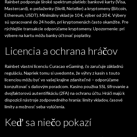
Rainbet podporuje široké spektrum platieb: bankové karty (Visa,
Mastercard), e‑peňaženky (Skrill, Neteller) a kryptomeny (Bitcoin,
Ethereum, USDT). Minimálny vklad je 10 €, výber od 20 €. Výbery
sú spracované do 24 hodín, pri kryptomenách často okamžite. Pre
rýchlejšie transakcie odporúčame kryptomeny. Upozornenie: pri
výbere na kartu môžu banky účtovať poplatky.
Licencia a ochrana hráčov
Rainbet vlastní licenciu Curacao eGaming, čo zaručuje základnú
reguláciu. Napriek tomu si uvedomte, že výhry z kasín s touto
licenciou môžu byť vo vašej krajine zdaniteľné – odporúčame
konzultovať s daňovým poradcom. Kasíno používa SSL šifrovanie a
dvojfaktorovú autentifikáciu (2FA) na ochranu účtu. Hráči majú k
dispozícii nástroje zodpovedného hrania: limity vkladov, časové
limity a možnosť seba-vylúčenia.
Keď sa niečo pokazí