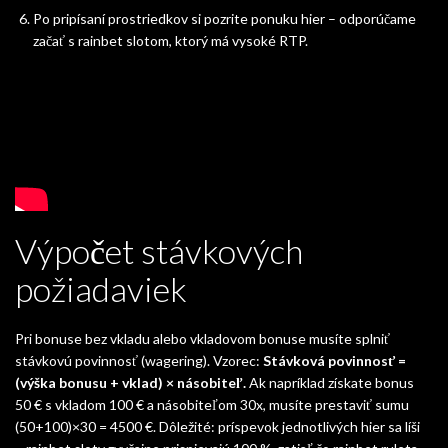
Po pripísaní prostriedkov si pozrite ponuku hier – odporúčame
začať s rainbet slotom, ktorý má vysoké RTP.
Výpočet stávkových
požiadaviek
Pri bonuse bez vkladu alebo vkladovom bonuse musíte splniť
stávkovú povinnosť (wagering). Vzorec:
Stávková povinnosť =
(výška bonusu + vklad) × násobiteľ.
Ak napríklad získate bonus
50 € s vkladom 100 € a násobiteľom 30x, musíte prestaviť sumu
(50+100)×30 = 4500 €. Dôležité: príspevok jednotlivých hier sa líši