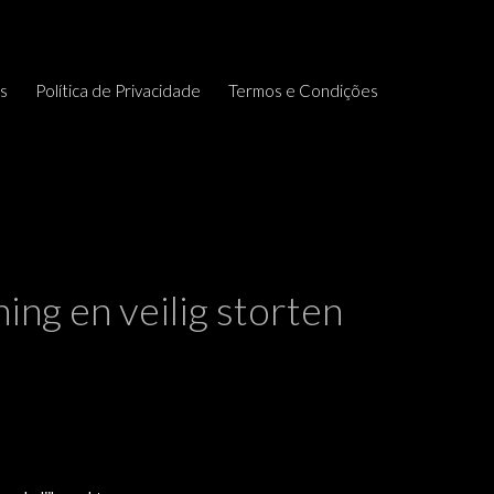
Skip
s
Política de Privacidade
Termos e Condições
to
content
ng en veilig storten