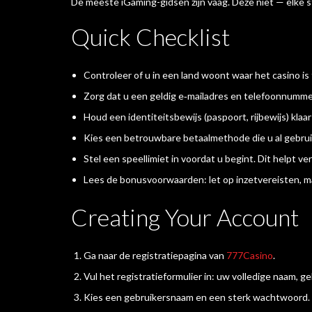
De meeste iGaming-gidsen zijn vaag. Deze niet — elke st
Quick Checklist
Controleer of u in een land woont waar het casino is
Zorg dat u een geldig e‑mailadres en telefoonnummer
Houd een identiteitsbewijs (paspoort, rijbewijs) klaa
Kies een betrouwbare betaalmethode die u al gebruikt 
Stel een speellimiet in voordat u begint. Dit helpt v
Lees de bonusvoorwaarden: let op inzetvereisten, ma
Creating Your Account
Ga naar de registratiepagina van
777Casino
.
Vul het registratieformulier in: uw volledige naam, 
Kies een gebruikersnaam en een sterk wachtwoord. G