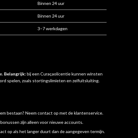
Binnen 24 uur
Binnen 24 uur
3–7 werkdagen
ie.
Belangrijk:
bij een Curaçaolicentie kunnen winsten
d spelen, zoals stortingslimieten en zelfuitsluiting.
eem bestaan? Neem contact op met de klantenservice.
bonussen zijn alleen voor nieuwe accounts.
act op als het langer duurt dan de aangegeven termijn.