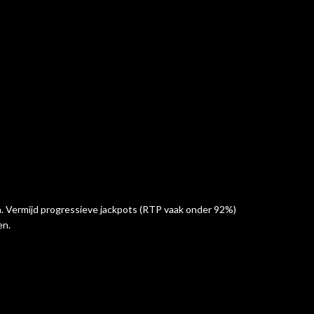
. Vermijd progressieve jackpots (RTP vaak onder 92%)
en.