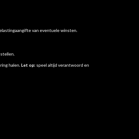
elastingaangifte van eventuele winsten.
stellen.
ring halen.
Let op:
speel altijd verantwoord en