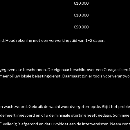
€10.000
€10.000
€50.000
d. Houd rekening met een verwerkingstijd van 1–2 dagen.
w gegevens te beschermen. De eigenaar beschikt over een Curaçaolicent
r bij uw lokale belastingdienst. Daarnaast zijn er tools voor verantwoor
n wachtwoord. Gebruik de wachtwoordvergeten‑optie. Blijft het probl
e heeft ingevoerd en of u de minimale storting heeft gedaan. Sommige 
 volledig is afgerond en dat u voldoet aan de inzetvereisten. Neem cont