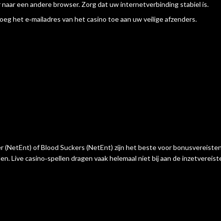
naar een andere browser. Zorg dat uw internetverbinding stabiel is.
g het e‑mailadres van het casino toe aan uw veilige afzenders.
(NetEnt) of Blood Suckers (NetEnt) zijn het beste voor bonusvereisten
n. Live casino‑spellen dragen vaak helemaal niet bij aan de inzetvereist