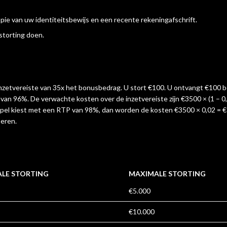
ie van uw identiteitsbewijs en een recente rekeningafschrift.
storting doen.
zetvereiste van 35x het bonusbedrag. U stort €100. U ontvangt €100 bon
n 96%. De verwachte kosten over de inzetvereiste zijn €3500 × (1 – 0,
spel kiest met een RTP van 98%, dan worden de kosten €3500 × 0,02 = 
eren.
ALE STORTING
MAXIMALE STORTING
€5.000
€10.000