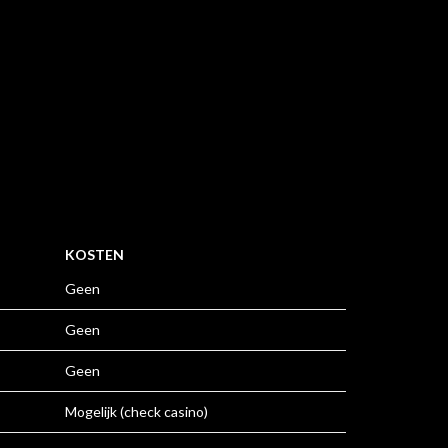
KOSTEN
Geen
Geen
Geen
Mogelijk (check casino)