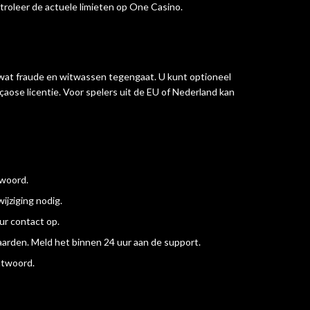
roleer de actuele limieten op One Casino.
wat fraude en witwassen tegengaat. U kunt optioneel
aose licentie. Voor spelers uit de EU of Nederland kan
twoord.
ijziging nodig.
ur contact op.
arden. Meld het binnen 24 uur aan de support.
htwoord.