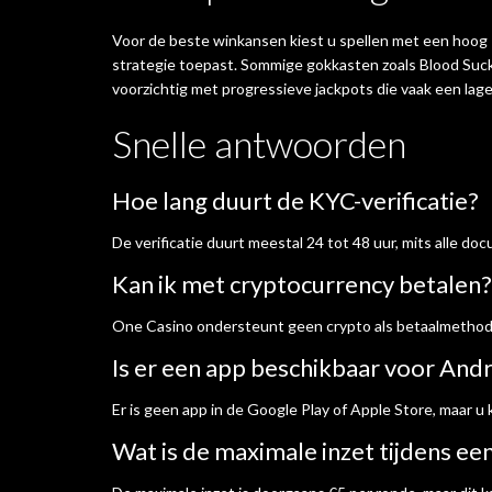
Voor de beste winkansen kiest u spellen met een hoog R
strategie toepast. Sommige gokkasten zoals Blood Suc
voorzichtig met progressieve jackpots die vaak een lag
Snelle antwoorden
Hoe lang duurt de KYC-verificatie?
De verificatie duurt meestal 24 tot 48 uur, mits alle doc
Kan ik met cryptocurrency betalen?
One Casino ondersteunt geen crypto als betaalmethode
Is er een app beschikbaar voor Andr
Er is geen app in de Google Play of Apple Store, maar
Wat is de maximale inzet tijdens ee