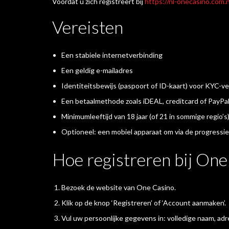
Voordat u zich registreert bij
https://nl-onecasino.com.n
Vereisten
Een stabiele internetverbinding
Een geldig e-mailadres
Identiteitsbewijs (paspoort of ID-kaart) voor KYC-ver
Een betaalmethode zoals iDEAL, creditcard of PayPa
Minimumleeftijd van 18 jaar (of 21 in sommige regio’s
Optioneel: een mobiel apparaat om via de progress
Hoe registreren bij One
Bezoek de website van One Casino.
Klik op de knop ‘Registreren’ of ‘Account aanmaken’.
Vul uw persoonlijke gegevens in: volledige naam, ad