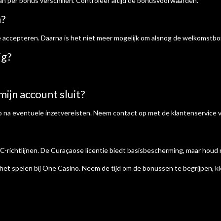
an per bonus verschillen. Controleer altijd de bonusvoorwaarden.
n?
te accepteren. Daarna is het niet meer mogelijk om alsnog de welkomstbo
ig?
mijn account sluit?
na eventuele inzetvereisten. Neem contact op met de klantenservice vo
C-richtlijnen. De Curaçaose licentie biedt basisbescherming, maar houd 
 het spelen bij One Casino. Neem de tijd om de bonussen te begrijpen, k