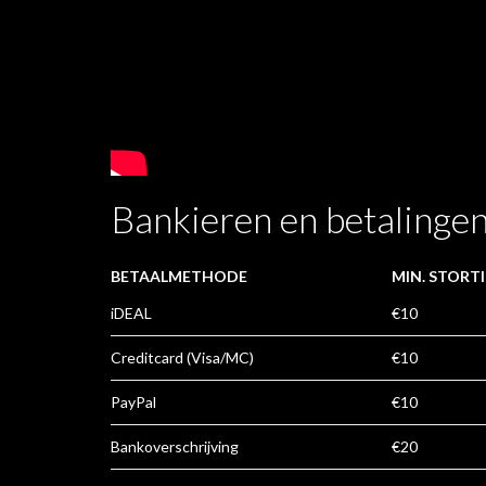
Bankieren en betalinge
BETAALMETHODE
MIN. STORT
iDEAL
€10
Creditcard (Visa/MC)
€10
PayPal
€10
Bankoverschrijving
€20