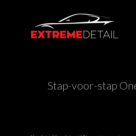
Stap-voor-stap One