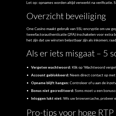
Let op: opnames worden altijd verwerkt na verificati
Overzicht beveiliging
One Casino maakt gebruik van SSL-encryptie om uw geg
tweefactorauthenticatie (2FA) inschakelen voor extra b
het zijn dat uw winsten belastbaar zijn als inkomen; raa
Als er iets misgaat – 5 s
Vergeten wachtwoord:
Klik op ‘Wachtwoord vergete
Account geblokkeerd:
Neem direct contact op met d
Opname blijft hangen:
Controleer of u aan de inze
Bonus niet gecrediteerd:
Soms moet u een bonuscod
Inloggen lukt niet:
Wis uw browsercache, probeer ee
Pro-tips voor hoge RTP