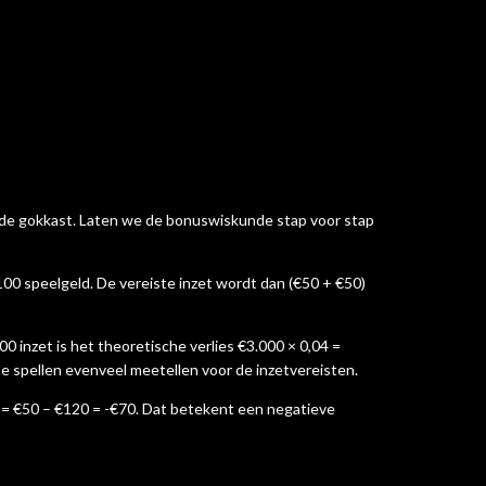
lde gokkast. Laten we de bonuswiskunde stap voor stap
100 speelgeld. De vereiste inzet wordt dan (€50 + €50)
0 inzet is het theoretische verlies €3.000 × 0,04 =
e spellen evenveel meetellen voor de inzetvereisten.
 = €50 – €120 = -€70. Dat betekent een negatieve