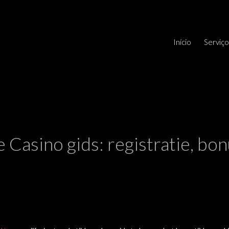
Início
Serviço
 Casino gids: registratie, bo

