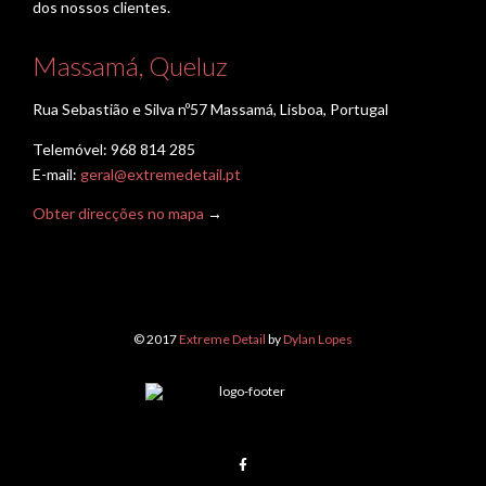
dos nossos clientes.
Massamá, Queluz
Rua Sebastião e Silva nº57 Massamá, Lisboa, Portugal
Telemóvel: 968 814 285
E-mail:
geral@extremedetail.pt
Obter direcções no mapa
→
© 2017
Extreme Detail
by
Dylan Lopes