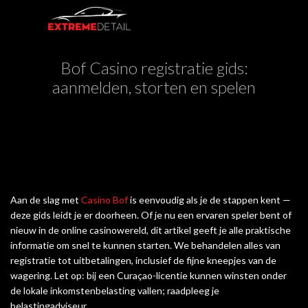
Bof Casino registratie gids:
aanmelden, storten en spelen


Aan de slag met
Casino Bof
is eenvoudig als je de stappen kent —
deze gids leidt je er doorheen. Of je nu een ervaren speler bent of
nieuw in de online casinowereld, dit artikel geeft je alle praktische
informatie om snel te kunnen starten. We behandelen alles van
registratie tot uitbetalingen, inclusief de fijne kneepjes van de
wagering. Let op: bij een Curaçao-licentie kunnen winsten onder
de lokale inkomstenbelasting vallen; raadpleeg je
belastingadviseur.