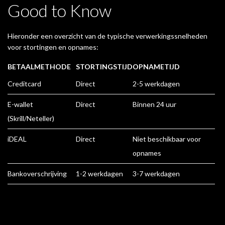
Good to Know
Hieronder een overzicht van de typische verwerkingssnelheden
voor stortingen en opnames:
BETAALMETHODE
STORTINGSTIJD
OPNAMETIJD
Creditcard
Direct
2-5 werkdagen
E-wallet
Direct
Binnen 24 uur
(Skrill/Neteller)
iDEAL
Direct
Niet beschikbaar voor
opnames
Bankoverschrijving
1-2 werkdagen
3-7 werkdagen