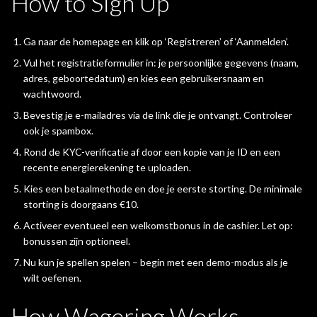
How to Sign Up
Ga naar de homepage en klik op ‘Registreren’ of ‘Aanmelden’.
Vul het registratieformulier in: je persoonlijke gegevens (naam,
adres, geboortedatum) en kies een gebruikersnaam en
wachtwoord.
Bevestig je e-mailadres via de link die je ontvangt. Controleer
ook je spambox.
Rond de KYC-verificatie af door een kopie van je ID en een
recente energierekening te uploaden.
Kies een betaalmethode en doe je eerste storting. De minimale
storting is doorgaans €10.
Activeer eventueel een welkomstbonus in de cashier. Let op:
bonussen zijn optioneel.
Nu kun je spellen spelen – begin met een demo-modus als je
wilt oefenen.
How Wagering Works