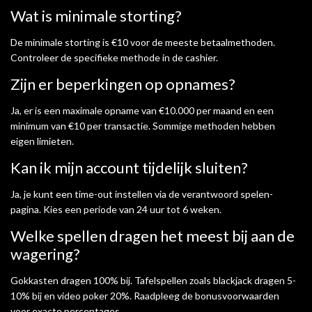
Wat is minimale storting?
De minimale storting is €10 voor de meeste betaalmethoden.
Controleer de specifieke methode in de cashier.
Zijn er beperkingen op opnames?
Ja, er is een maximale opname van €10.000 per maand en een
minimum van €10 per transactie. Sommige methoden hebben
eigen limieten.
Kan ik mijn account tijdelijk sluiten?
Ja, je kunt een time-out instellen via de verantwoord spelen-
pagina. Kies een periode van 24 uur tot 6 weken.
Welke spellen dragen het meest bij aan de
wagering?
Gokkasten dragen 100% bij. Tafelspellen zoals blackjack dragen 5-
10% bij en video poker 20%. Raadpleeg de bonusvoorwaarden
voor exacte percentages.