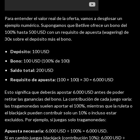
Para entender el valor real de la oferta, vamos a desglosar un
ejemplo numérico. Supongamos que Betlive ofrece un bono del
100% hasta 500 USD con un requisito de apuesta (wagering) de
30x sobre el depósito más el bono.
Depósito:
100 USD
Bono:
100 USD (100% de 100)
Saldo total:
200 USD
Requisito de apuesta:
(100 + 100) × 30 = 6.000 USD
Esto significa que deberás apostar 6.000 USD antes de poder
retirar las ganancias del bono. La contribución de cada juego varía:
las tragamonedas suelen aportar el 100%, mientras que la ruleta o
el blackjack pueden contribuir solo un 10% o incluso estar
excluidos. Por ejemplo, si juegas solo tragamonedas:
Apuesta necesaria:
6.000 USD ÷ 100% = 6.000 USD.
Si en cambio juegas blackjack (contribución 10%): 6.000 USD ÷