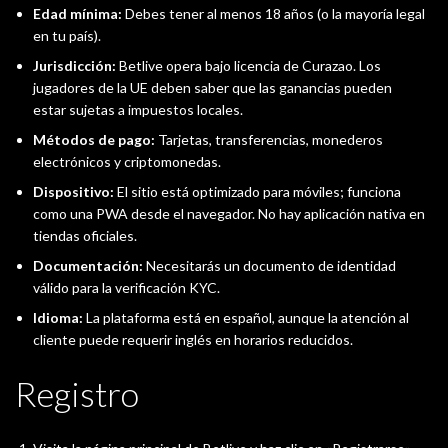
Edad mínima:
Debes tener al menos 18 años (o la mayoría legal
en tu país).
Jurisdicción:
Betlive opera bajo licencia de Curazao. Los
jugadores de la UE deben saber que las ganancias pueden
estar sujetas a impuestos locales.
Métodos de pago:
Tarjetas, transferencias, monederos
electrónicos y criptomonedas.
Dispositivo:
El sitio está optimizado para móviles; funciona
como una PWA desde el navegador. No hay aplicación nativa en
tiendas oficiales.
Documentación:
Necesitarás un documento de identidad
válido para la verificación KYC.
Idioma:
La plataforma está en español, aunque la atención al
cliente puede requerir inglés en horarios reducidos.
Registro