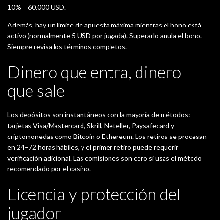
10% = 60.000 USD.
Además, hay un límite de apuesta máxima mientras el bono está
activo (normalmente 5 USD por jugada). Superarlo anula el bono.
Siempre revisa los términos completos.
Dinero que entra, dinero
que sale
Los depósitos son instantáneos con la mayoría de métodos:
tarjetas Visa/Mastercard, Skrill, Neteller, Paysafecard y
criptomonedas como Bitcoin o Ethereum. Los retiros se procesan
en 24–72 horas hábiles, y el primer retiro puede requerir
verificación adicional. Las comisiones son cero si usas el método
recomendado por el casino.
Licencia y protección del
jugador