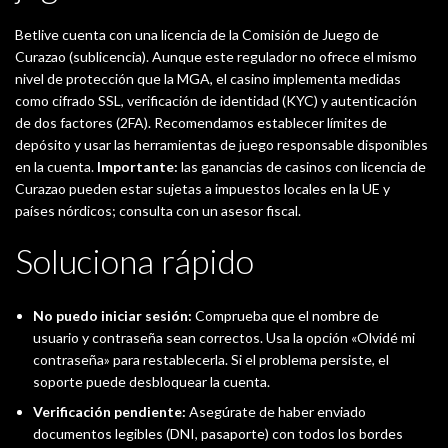
Betlive cuenta con una licencia de la Comisión de Juego de
Curazao (sublicencia). Aunque este regulador no ofrece el mismo
nivel de protección que la MGA, el casino implementa medidas
como cifrado SSL, verificación de identidad (KYC) y autenticación
de dos factores (2FA). Recomendamos establecer límites de
depósito y usar las herramientas de juego responsable disponibles
en la cuenta.
Importante:
las ganancias de casinos con licencia de
Curazao pueden estar sujetas a impuestos locales en la UE y
países nórdicos; consulta con un asesor fiscal.
Soluciona rápido
No puedo iniciar sesión:
Comprueba que el nombre de
usuario y contraseña sean correctos. Usa la opción «Olvidé mi
contraseña» para restablecerla. Si el problema persiste, el
soporte puede desbloquear la cuenta.
Verificación pendiente:
Asegúrate de haber enviado
documentos legibles (DNI, pasaporte) con todos los bordes