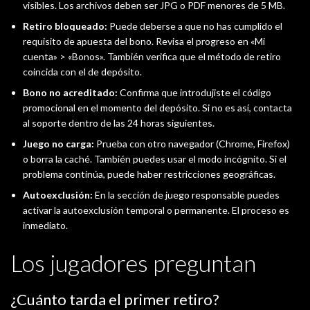
visibles. Los archivos deben ser JPG o PDF menores de 5 MB.
Retiro bloqueado:
Puede deberse a que no has cumplido el
requisito de apuesta del bono. Revisa el progreso en «Mi
cuenta» > «Bonos». También verifica que el método de retiro
coincida con el de depósito.
Bono no acreditado:
Confirma que introdujiste el código
promocional en el momento del depósito. Si no es así, contacta
al soporte dentro de las 24 horas siguientes.
Juego no carga:
Prueba con otro navegador (Chrome, Firefox)
o borra la caché. También puedes usar el modo incógnito. Si el
problema continúa, puede haber restricciones geográficas.
Autoexclusión:
En la sección de juego responsable puedes
activar la autoexclusión temporal o permanente. El proceso es
inmediato.
Los jugadores preguntan
¿Cuánto tarda el primer retiro?