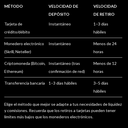
MÉTODO
VELOCIDAD DE
VELOCIDAD
DEPÓSITO
DE RETIRO
Tarjeta de
Instantáneo
1–3 días
crédito/débito
hábiles
Monedero electrónico
Instantáneo
Menos de 24
(Skrill, Neteller)
horas
Criptomoneda (Bitcoin,
Instantáneo (tras
Menos de 12
Ethereum)
confirmación de red)
horas
Transferencia bancaria
1–3 días hábiles
3–5 días
hábiles
Elige el método que mejor se adapte a tus necesidades de liquidez
y comisiones. Recuerda que los retiros a tarjetas pueden tener
límites más bajos que los monederos electrónicos.