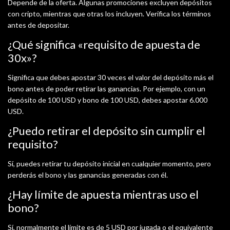
Depende de la oferta. Algunas promociones excluyen depósitos
con cripto, mientras que otras los incluyen. Verifica los términos
antes de depositar.
¿Qué significa «requisito de apuesta de
30x»?
Significa que debes apostar 30 veces el valor del depósito más el
bono antes de poder retirar las ganancias. Por ejemplo, con un
depósito de 100 USD y bono de 100 USD, debes apostar 6.000
USD.
¿Puedo retirar el depósito sin cumplir el
requisito?
Sí, puedes retirar tu depósito inicial en cualquier momento, pero
perderás el bono y las ganancias generadas con él.
¿Hay límite de apuesta mientras uso el
bono?
Sí, normalmente el límite es de 5 USD por jugada o el equivalente