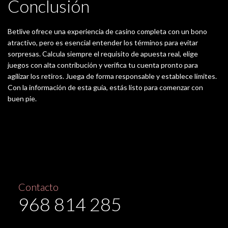
Conclusión
Betlive ofrece una experiencia de casino completa con un bono
atractivo, pero es esencial entender los términos para evitar
sorpresas. Calcula siempre el requisito de apuesta real, elige
juegos con alta contribución y verifica tu cuenta pronto para
agilizar los retiros. Juega de forma responsable y establece límites.
Con la información de esta guía, estás listo para comenzar con
buen pie.
Contacto
968 814 285