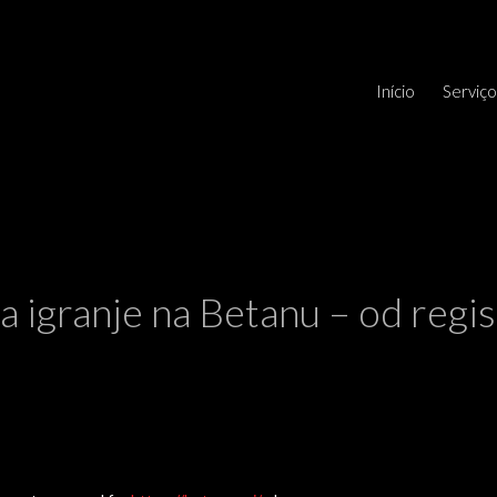
Início
Serviço
a igranje na Betanu – od regist

