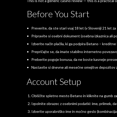
This is not a generic casino review — this is a practical
Before You Start
Preverite, da ste stari vsaj 18 let (v Sloveniji 21 let z
Pripravite si osebni dokument (osebna izkaznica ali p
Izberite način plačila, ki ga podpira Betano – kreditne
Prepričajte se, da imate stabilno internetno povezav
Preberite pogoje bonusa, da ne boste kasneje prese
Nastavite si dnevne ali mesečne omejitve depozitov 
Account Setup
Obiščite spletno mesto Betano in kliknite na gumb za 
Izpolnite obrazec z osebnimi podatki: ime, priimek, da
Izberite uporabniško ime in močno geslo (kombinacija ve