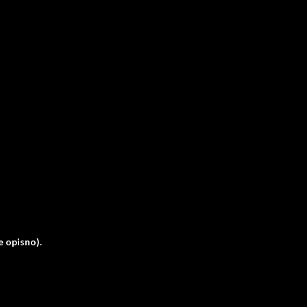
e opisno).