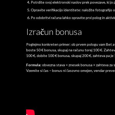
Potrdite svoj elektronski naslov prek povezave, ki jo 
Opravite verifikacijo identitete: naložite fotografij
Po odobritvi računa lahko opravite prvi polog in aktiv
Izračun bonusa
Poglejmo konkreten primer: ob prvem pologu vam Bet at 
boste 50 € bonusa, skupaj na računu torej 100 €. Zahteva
100 €, dobite 100 € bonusa, skupaj 200 €, zahteva pa je 
Formula:
obvezna stava = znesek bonusa × zahteva za sta
Vzemite si čas – bonus ni časovno omejen, vendar preve