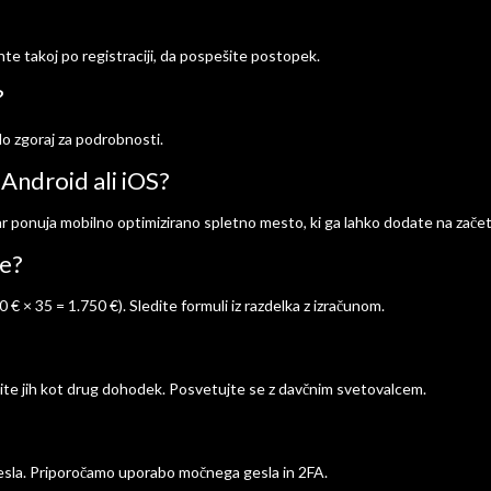
?
nte takoj po registraciji, da pospešite postopek.
?
lo zgoraj za podrobnosti.
 Android ali iOS?
dar ponuja mobilno optimizirano spletno mesto, ki ga lahko dodate na zače
je?
€ × 35 = 1.750 €). Sledite formuli iz razdelka z izračunom.
javite jih kot drug dohodek. Posvetujte se z davčnim svetovalcem.
sla. Priporočamo uporabo močnega gesla in 2FA.