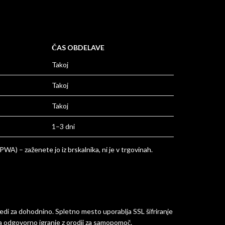
ČAS OBDELAVE
Takoj
Takoj
Takoj
1–3 dni
(PWA) – zaženete jo iz brskalnika, ni je v trgovinah.
edi za dohodnino. Spletno mesto uporablja SSL šifriranje
a odgovorno igranje z orodji za samopomoč.