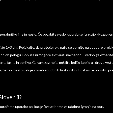
uporabniško ime in geslo. Če pozabite geslo, uporabite funkcijo »Pozabljeno
jajo 1–3 dni. Počakajte, da preteče rok, nato se obrnite na podporo prek k
kodo ob pologu. Bonusa ni mogoče aktivirati naknadno – vedno ga označite
ta jasna in berljiva. Če vam zavrnejo, pošljite boljšo kopijo ali drugo vr
letno mesto deluje v vseh sodobnih brskalnikih. Poskusite počistiti pred
loveniji?
poročamo uporabo aplikacije Bet at home za udobno igranje na poti.