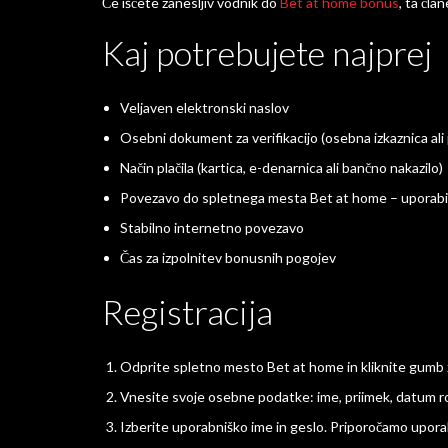
Če iščete zanesljiv vodnik do
Bet at home bonus
, ta čla
Kaj potrebujete najprej
Veljaven elektronski naslov
Osebni dokument za verifikacijo (osebna izkaznica ali p
Način plačila (kartica, e-denarnica ali bančno nakazilo)
Povezavo do spletnega mesta Bet at home – uporabit
Stabilno internetno povezavo
Čas za izpolnitev bonusnih pogojev
Registracija
Odprite spletno mesto Bet at home in kliknite gumb z
Vnesite svoje osebne podatke: ime, priimek, datum ro
Izberite uporabniško ime in geslo. Priporočamo upora