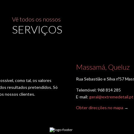
Vê todos os nossos
SERVIÇOS
Massamá, Queluz
Rua Sebastião e Silva nº57 Mas
sível, como tal, os valores
dos resultados pretendidos. Só
Telemóvel: 968 814 285
os nossos clientes.
E-mail:
geral@extremedetail.pt
Obter direcções no mapa
→