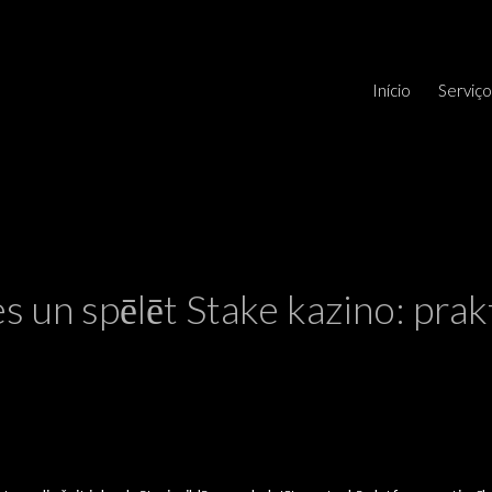
Início
Serviço
es un spēlēt Stake kazino: prak

