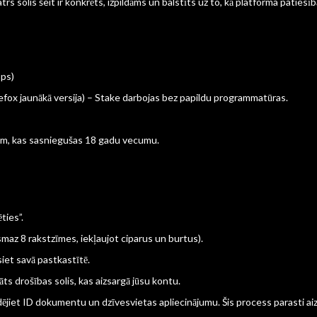
trs solis šeit ir konkrēts, izpildāms un balstīts uz to, kā platforma patiesī
bps)
ox jaunākā versija) – Stake darbojas bez papildu programmatūras.
onām, kas sasniegušas 18 gadu vecumu.
ties”.
vismaz 8 rakstzīmes, iekļaujot ciparus un burtus).
iet savā pastkastītē.
gāts drošības solis, kas aizsargā jūsu kontu.
dējiet ID dokumentu un dzīvesvietas apliecinājumu. Šis process parasti a