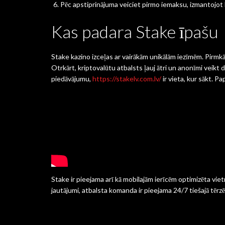
Pēc apstiprinājuma veiciet pirmo iemaksu, izmantojot
Kas padara Stake īpašu
Stake kazino izceļas ar vairākām unikālām iezīmēm. Pirmk
Otrkārt, kriptovalūtu atbalsts ļauj ātri un anonīmi veikt 
piedāvājumu,
https://stakelv.com.lv/
ir vieta, kur sākt. P
Stake ir pieejama arī kā mobilajām ierīcēm optimizēta vie
jautājumi, atbalsta komanda ir pieejama 24/7 tiešajā tērz