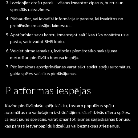
Izveidojiet drošu paroli – vēlams izmantot ciparus, burtus un
speciālās rakstzīmes.
Pārbaudiet, vai ievadītā informācija ir pareiza, lai izvairītos no
problēmām izmaksājot laimestus.
Apstipriniet savu kontu, izmantojot saiti, kas tiks nosūtīta uz e-
pastu, vai ievadot SMS kodu.
Veiciet pirmo iemaksu, izvēloties piemērotāko maksājuma
metodi un piedāvāto bonusa iespēju.
Pēc iemaksas apstiprināšanas varat sākt spēlēt spēļu automātus,
galda spēles vai citus piedāvājumus.
Platformas iespējas
Kazino piedāvā plašu spēļu klāstu, tostarp populārus spēļu
automātus no vadošajiem izstrādātājiem, kā arī dzīvās dīleru spēles.
Ja esat jauns spēlētājs, varat izmantot laipnas sagaidīšanas bonusu,
kas parasti ietver papildu līdzekļus vai bezmaksas griezienus.