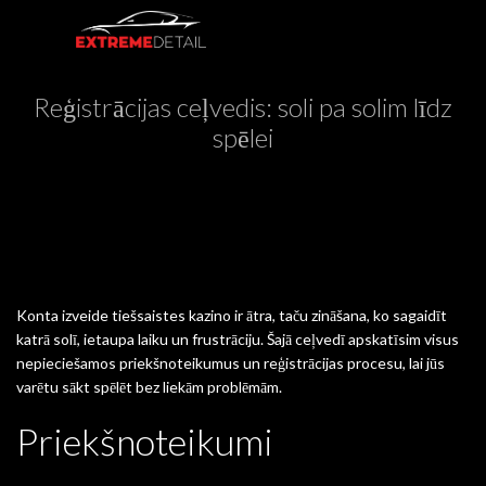
Reģistrācijas ceļvedis: soli pa solim līdz
spēlei


Konta izveide tiešsaistes kazino ir ātra, taču zināšana, ko sagaidīt
katrā solī, ietaupa laiku un frustrāciju. Šajā ceļvedī apskatīsim visus
nepieciešamos priekšnoteikumus un reģistrācijas procesu, lai jūs
varētu sākt spēlēt bez liekām problēmām.
Priekšnoteikumi