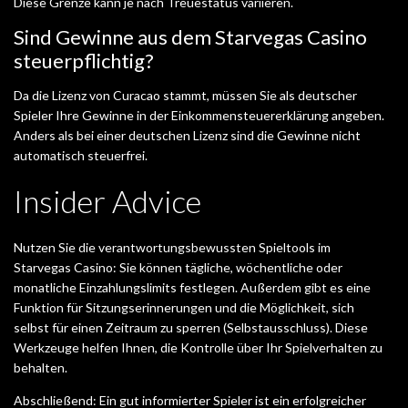
Diese Grenze kann je nach Treuestatus variieren.
Sind Gewinne aus dem Starvegas Casino
steuerpflichtig?
Da die Lizenz von Curacao stammt, müssen Sie als deutscher
Spieler Ihre Gewinne in der Einkommensteuererklärung angeben.
Anders als bei einer deutschen Lizenz sind die Gewinne nicht
automatisch steuerfrei.
Insider Advice
Nutzen Sie die verantwortungsbewussten Spieltools im
Starvegas Casino: Sie können tägliche, wöchentliche oder
monatliche Einzahlungslimits festlegen. Außerdem gibt es eine
Funktion für Sitzungserinnerungen und die Möglichkeit, sich
selbst für einen Zeitraum zu sperren (Selbstausschluss). Diese
Werkzeuge helfen Ihnen, die Kontrolle über Ihr Spielverhalten zu
behalten.
Abschließend: Ein gut informierter Spieler ist ein erfolgreicher