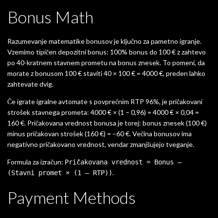
Bonus Math
Razumevanje matematike bonusov je ključno za pametno igranje.
Vzemimo tipičen depozitni bonus: 100% bonus do 100 € z zahtevo
po 40-kratnem stavnem prometu na bonus znesek. To pomeni, da
morate z bonusom 100 € staviti 40 × 100 € = 4000 €, preden lahko
zahtevate dvig.
Če igrate igralne avtomate s povprečnim RTP 96%, je pričakovani
strošek stavnega prometa: 4000 € × (1 – 0,96) = 4000 € × 0,04 =
160 €. Pričakovana vrednost bonusa je torej: bonus znesek (100 €)
minus pričakovan strošek (160 €) = –60 €. Večina bonusov ima
negativno pričakovano vrednost, vendar zmanjšujejo tveganje.
Formula za izračun:
Pričakovana vrednost = Bonus –
.
(Stavni promet × (1 – RTP))
Payment Methods