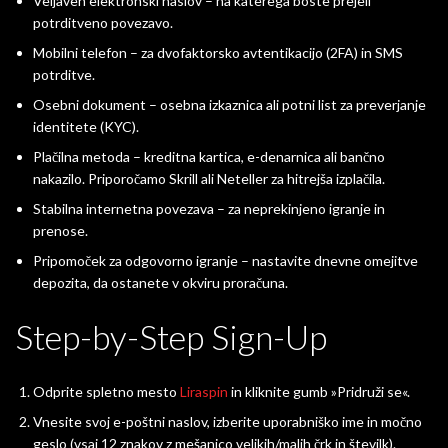
Veljaven elektronski naslov – na katerega boste prejeli
potrditveno povezavo.
Mobilni telefon – za dvofaktorsko avtentikacijo (2FA) in SMS
potrditve.
Osebni dokument – osebna izkaznica ali potni list za preverjanje
identitete (KYC).
Plačilna metoda – kreditna kartica, e-denarnica ali bančno
nakazilo. Priporočamo Skrill ali Neteller za hitrejša izplačila.
Stabilna internetna povezava – za neprekinjeno igranje in
prenose.
Pripomoček za odgovorno igranje – nastavite dnevne omejitve
depozita, da ostanete v okviru proračuna.
Step-by-Step Sign-Up
Odprite spletno mesto
Liraspin
in kliknite gumb »Pridruži se«.
Vnesite svoj e-poštni naslov, izberite uporabniško ime in močno
geslo (vsaj 12 znakov z mešanico velikih/malih črk in številk).