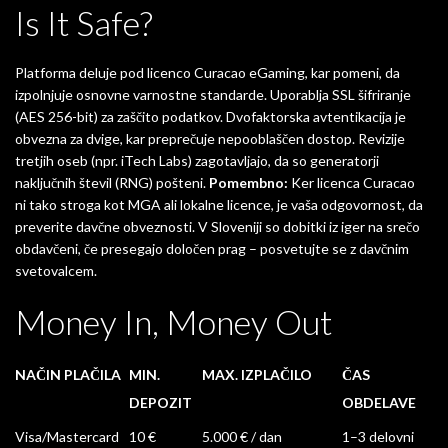
Is It Safe?
Platforma deluje pod licenco Curacao eGaming, kar pomeni, da
izpolnjuje osnovne varnostne standarde. Uporablja SSL šifriranje
(AES 256-bit) za zaščito podatkov. Dvofaktorska avtentikacija je
obvezna za dvige, kar preprečuje nepooblaščen dostop. Revizije
tretjih oseb (npr. iTech Labs) zagotavljajo, da so generatorji
naključnih števil (RNG) pošteni.
Pomembno:
Ker licenca Curacao
ni tako stroga kot MGA ali lokalne licence, je vaša odgovornost, da
preverite davčne obveznosti. V Sloveniji so dobitki iz iger na srečo
obdavčeni, če presegajo določen prag – posvetujte se z davčnim
svetovalcem.
Money In, Money Out
NAČIN PLAČILA
MIN.
MAX. IZPLAČILO
ČAS
DEPOZIT
OBDELAVE
Visa/Mastercard
10 €
5.000 € / dan
1–3 delovni