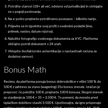
Potrdite starost (18+ ali več, odvisno od jurisdikcije) in strinjajte
se s pogoji poslovanja.
Na e-pošto prejmete potrditveno povezavo – kliknite nanjo.
Prijavite se in izpolnite svoj profil z osebnimi podatki (ime,
priimek, naslov, datum rojstva).
Naložite fotografijo osebnega dokumenta za KYC. Platforma
običajno potrdi dokument v 24 urah.
Vklopite dvofaktorsko avtentikacijo v nastavitvah računa za
dodatno varnost.
Bonus Math
Recimo, da platforma ponuja bonus dobrodošlice v višini 100 % do
500 € z zahtevo za stavo (wagering) 35x bonus znesek. Izračun je
preprost: če položite 100 €, prejmete 100 € bonusa. Skupni znesek
za stavljenje je 100 € × 35 = 3.500 €. To pomeni, da morate pred
izplačilom dobitkov staviti 3.500 €. Upoštevajte, da igre prispevajo
različno: igralni avtomati običajno 100 %, namizne igre le 10–20 %.