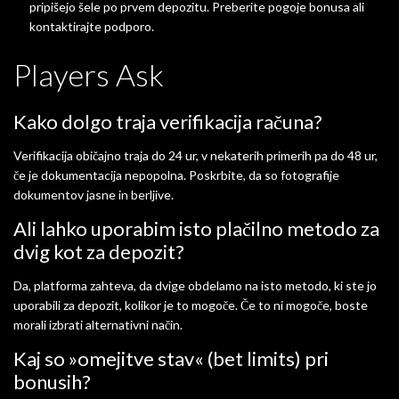
pripišejo šele po prvem depozitu. Preberite pogoje bonusa ali
kontaktirajte podporo.
Players Ask
Kako dolgo traja verifikacija računa?
Verifikacija običajno traja do 24 ur, v nekaterih primerih pa do 48 ur,
če je dokumentacija nepopolna. Poskrbite, da so fotografije
dokumentov jasne in berljive.
Ali lahko uporabim isto plačilno metodo za
dvig kot za depozit?
Da, platforma zahteva, da dvige obdelamo na isto metodo, ki ste jo
uporabili za depozit, kolikor je to mogoče. Če to ni mogoče, boste
morali izbrati alternativni način.
Kaj so »omejitve stav« (bet limits) pri
bonusih?