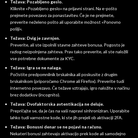
Težava: Pozabljeno geslo.
Kliknite »Pozabljeno geslo« na prijavni strani. Na e-pošto
prejmete povezavo za ponastavitev. Če je ne prejmete,
preverite neželeno pošto ali uporabite možnost »Ponovno
pošlji«.
Težava: Dvig je zavrnjen.
Preverite, ali ste izpolnili stavne zahteve bonusa. Pogosto je
razlog neizpolnjena zahteva. Prav tako preverite, ali ste naložili
vse potrebne dokumente za KYC.
Težava: Igra se ne nalaga.
Počistite predpomnilnik brskalnika ali poskusite z drugim
brskalnikom (priporočamo Chrome ali Firefox). Preverite tudi
internetno povezavo. Če težave vztrajajo, igro naložite v načinu
brez dodatkov (incognito).
Težava: Dvofaktorska avtentikacija ne deluje.
Prepričajte se, da je čas na vaši napravi sinhroniziran. Uporabite
lahko tudi varnostne kode, ki ste jih prejeli ob aktivaciji 2FA.
Težava: Bonusni denar se ne pojavi na računu.
Nekateri bonusi zahtevajo aktivacijo prek kode ali samodejno