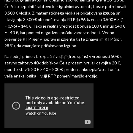
Če želite izpolniti zahtevo le z igralnimi avtomati, boste potrebovali
3.500 € vložka. Z matematičnega vidika je pričakovana izguba pri
stavljenju 3.500 € ob upoštevanju RTP-ja 96 % enaka 3.500 € × (1
– 0,96) = 140 €. Tako je realna vrednost bonusa 100 € minus 140 €
= –40 €, kar pomeni negativno pričakovano vrednost. Vedno
preverite RTP iger v napravi in izberite tiste z najvišjim RTP (npr.
98 %), da zmanjšate pričakovano izgubo.
Naslednji primer: brezplačni vrtljaji (free spins) v vrednosti 50 € s
stavno zahtevo 40x dobitkov. Če s prostimi vrtljaji osvojite 20 €,
morate staviti 20 € × 40 = 800 €, preden lahko izplačate. Tudi tu
velja enaka logika – višji RTP pomeni manjšo erozijo.