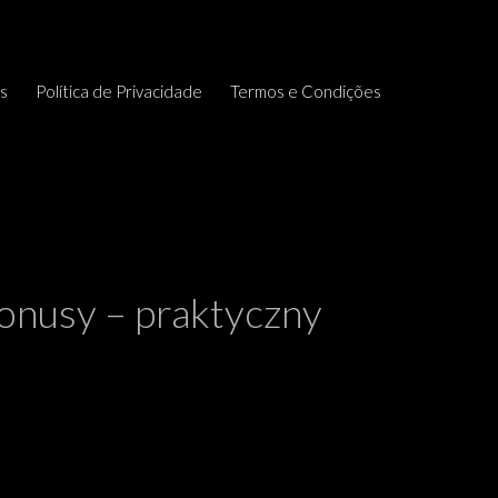
Skip
s
Política de Privacidade
Termos e Condições
to
content
bonusy – praktyczny