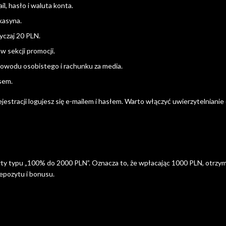
l, hasło i waluta konta.
 kasyna.
yczaj 20 PLN.
 sekcji promocji.
 dowodu osobistego i rachunku za media.
sem.
rejestracji logujesz się e-mailem i hasłem. Warto włączyć uwierzytelnia
ty typu „100% do 2000 PLN”. Oznacza to, że wpłacając 1000 PLN, otrzy
epozytu i bonusu.