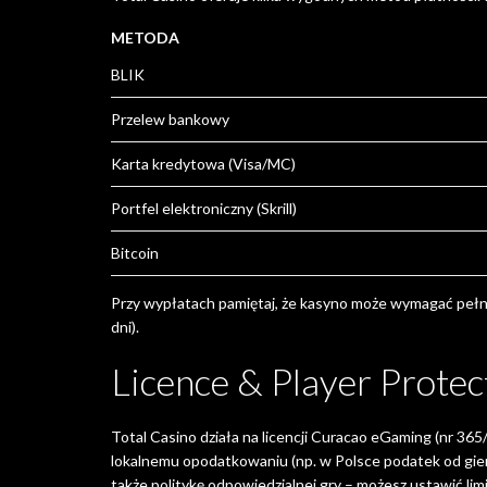
METODA
BLIK
Przelew bankowy
Karta kredytowa (Visa/MC)
Portfel elektroniczny (Skrill)
Bitcoin
Przy wypłatach pamiętaj, że kasyno może wymagać pełn
dni).
Licence & Player Protec
Total Casino działa na licencji Curacao eGaming (nr 3
lokalnemu opodatkowaniu (np. w Polsce podatek od gier
także politykę odpowiedzialnej gry – możesz ustawić lim