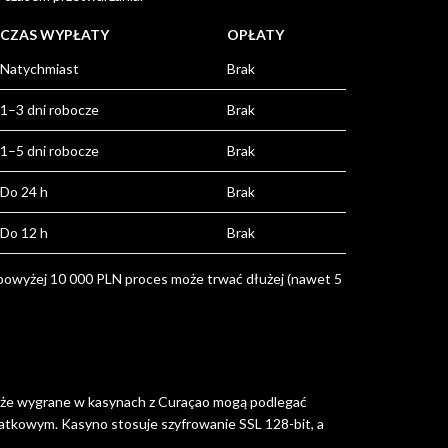
CZAS WYPŁATY
OPŁATY
Natychmiast
Brak
1–3 dni robocze
Brak
1–5 dni robocze
Brak
Do 24 h
Brak
Do 12 h
Brak
 powyżej 10 000 PLN proces może trwać dłużej (nawet 5
j, że wygrane w kasynach z Curaçao mogą podlegać
datkowym. Kasyno stosuje szyfrowanie SSL 128-bit, a