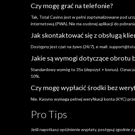
Czy mogę grać na telefonie?
Tak, Total Casino jest w pełni zoptymalizowane pod ur
internetową (PWA). Nie ma osobnej aplikacji do pobrania
Jak skontaktować się z obsługą klie
Dostępny jest czat na żywo (24/7), e-mail: support@tota
Jakie są wymogi dotyczące obrotu
Standardowy wymóg to 35x (depozyt + bonus). Oznacza t
10%.
Czy mogę wypłacić środki bez weryf
Nie. Kasyno wymaga pełnej weryfikacji konta (KYC) prz
Pro Tips
Jeśli napotkasz opóźnienie wypłaty, postępuj zgodnie z 