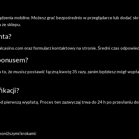
ządzenia mobilne. Możesz grać bezpośrednio w przeglądarce lub dodać sk
 ze sklepu.
nta?
lcasino.com oraz formularz kontaktowy na stronie. Średni czas odpowiedz
 bonusem?
o, że musisz postawić łączną kwotę 35 razy, zanim będziesz mógł wypłac
ikacji?
ed pierwszą wypłatą. Proces ten zazwyczaj trwa do 24 h po przesłaniu 
poniższymi krokami: