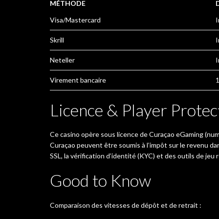
MÉTHODE
Visa/Mastercard
I
Skrill
I
Neteller
I
Virement bancaire
1
Licence & Player Protec
Ce casino opère sous licence de Curaçao eGaming (numér
Curaçao peuvent être soumis à l’impôt sur le revenu dan
SSL, la vérification d’identité (KYC) et des outils de jeu
Good to Know
Comparaison des vitesses de dépôt et de retrait :