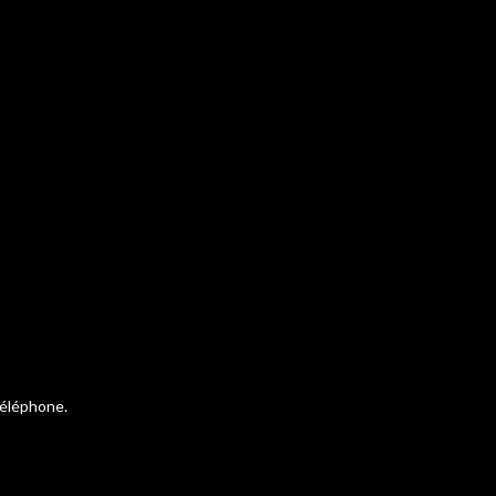
téléphone.