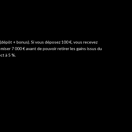
(dépôt + bonus). Si vous déposez 100 €, vous recevez
miser 7 000 € avant de pouvoir retirer les gains issus du
ct à 5 %.