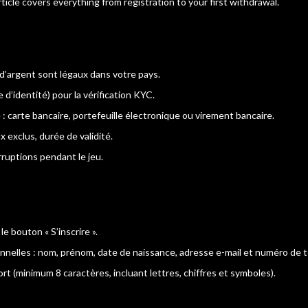
article covers everything from registration to your first withdrawal.
 d’argent sont légaux dans votre pays.
 d’identité) pour la vérification KYC.
 carte bancaire, portefeuille électronique ou virement bancaire.
x exclus, durée de validité.
rruptions pendant le jeu.
e bouton « S’inscrire ».
onnelles : nom, prénom, date de naissance, adresse e-mail et numéro de 
rt (minimum 8 caractères, incluant lettres, chiffres et symboles).