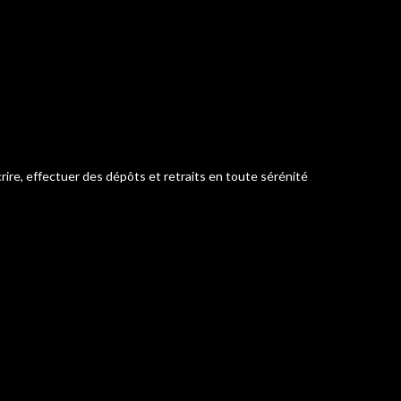
rire, effectuer des dépôts et retraits en toute sérénité