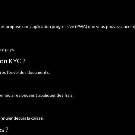
es et propose une application progressive (PWA) que vous pouvez lancer d
re pays.
ion KYC ?
rès l’envoi des documents.
termédiaires peuvent appliquer des frais.
annuler depuis la caisse.
es ?