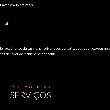
t avec croupiers réels.
e-mail.
e l’expérience du casino. En suivant ces conseils, vous pourrez vous insc
pas de jouer de manière responsable.
Vê todos os nossos
SERVIÇOS