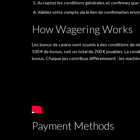
Acceptez les conditions générales et confirmez que v
Validez votre compte via le lien de confirmation envo
How Wagering Works
Les bonus de casino sont soumis à des conditions de mi
100 € de bonus, soit un total de 200 € jouables. La cond
bonus. Chaque jeu contribue différemment : les machines
Payment Methods