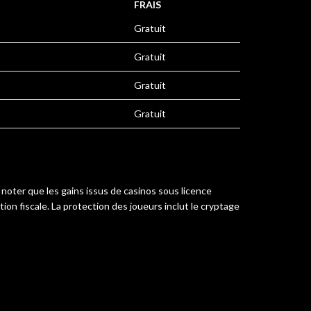
FRAIS
Gratuit
Gratuit
Gratuit
Gratuit
noter que les gains issus de casinos sous licence
on fiscale. La protection des joueurs inclut le cryptage