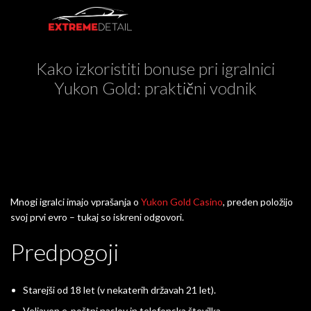
Kako izkoristiti bonuse pri igralnici
Yukon Gold: praktični vodnik


Mnogi igralci imajo vprašanja o
Yukon Gold Casino
, preden položijo
svoj prvi evro – tukaj so iskreni odgovori.
Predpogoji
Starejši od 18 let (v nekaterih državah 21 let).
Veljaven e-poštni naslov in telefonska številka.