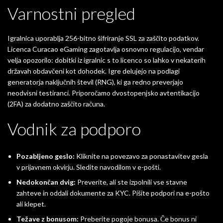
Varnostni pregled
Igralnica uporablja 256-bitno šifriranje SSL za zaščito podatkov.
Licenca Curacao eGaming zagotavlja osnovno regulacijo, vendar
velja opozorilo: dobitki iz igralnic s to licenco so lahko v nekaterih
državah obdavčeni kot dohodek. Igre delujejo na podlagi
generatorja naključnih števil (RNG), ki ga redno preverjajo
neodvisni testiranci. Priporočamo dvostopenjsko avtentikacijo
(2FA) za dodatno zaščito računa.
Vodnik za podporo
Pozabljeno geslo:
Kliknite na povezavo za ponastavitev gesla
v prijavnem okvirju. Sledite navodilom v e-pošti.
Nedokončan dvig:
Preverite, ali ste izpolnili vse stavne
zahteve in oddali dokumente za KYC. Pišite podpori na e-pošto
ali klepet.
Težave z bonusom:
Preberite pogoje bonusa. Če bonus ni