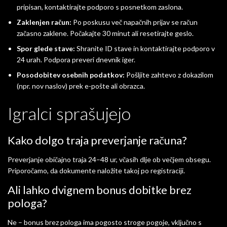
pripisan, kontaktirajte podporo s posnetkom zaslona.
Zaklenjen račun:
Po poskusu več napačnih prijav se račun
začasno zaklene. Počakajte 30 minut ali resetirajte geslo.
Spor glede stave:
Shranite ID stave in kontaktirajte podporo v
24 urah. Podpora preveri dnevnik iger.
Posodobitev osebnih podatkov:
Pošljite zahtevo z dokazilom
(npr. nov naslov) prek e-pošte ali obrazca.
Igralci sprašujejo
Kako dolgo traja preverjanje računa?
Preverjanje običajno traja 24–48 ur, včasih dlje ob večjem obsegu.
Priporočamo, da dokumente naložite takoj po registraciji.
Ali lahko dvignem bonus dobitke brez
pologa?
Ne – bonus brez pologa ima pogosto stroge pogoje, vključno s