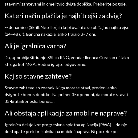
stavnimi zahtevami in omejitvijo dviga dobička. Preberite pogoje.
Kateri način plačila je najhitrejši za dvig?
E-denarnice (Skrill, Neteller) in kriptovalute so običajno najhitrejše
(24–48 ur). Bančna nakazila lahko trajajo 3–7 dni.
Ali je igralnica varna?
Da, uporablja šifriranje SSL in RNG, vendar licenca Curacao ni tako
stroga kot MGA. Vedno igrajte odgovorno.
Kaj so stavne zahteve?
Stavne zahteve so znesek, ki ga morate stavi, preden lahko
dvignete bonus dobitke. Na primer 35x pomeni, da morate staviti
35-kratnik zneska bonusa.
Ali obstaja aplikacija za mobilne naprave?
Igralnica deluje kot progresivna spletna aplikacija (PWA) – do nje
dostopate prek brskalnika na mobilni napravi. Ni potrebe po