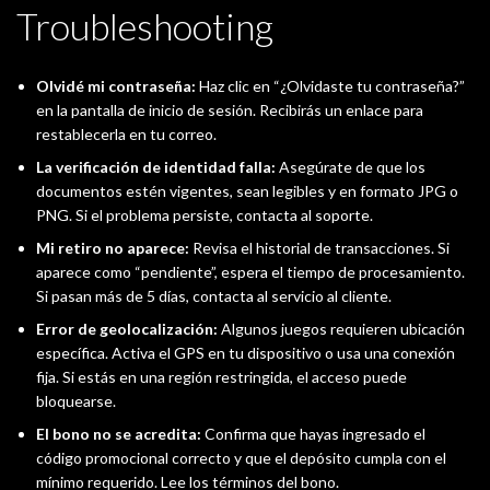
Troubleshooting
Olvidé mi contraseña:
Haz clic en “¿Olvidaste tu contraseña?”
en la pantalla de inicio de sesión. Recibirás un enlace para
restablecerla en tu correo.
La verificación de identidad falla:
Asegúrate de que los
documentos estén vigentes, sean legibles y en formato JPG o
PNG. Si el problema persiste, contacta al soporte.
Mi retiro no aparece:
Revisa el historial de transacciones. Si
aparece como “pendiente”, espera el tiempo de procesamiento.
Si pasan más de 5 días, contacta al servicio al cliente.
Error de geolocalización:
Algunos juegos requieren ubicación
específica. Activa el GPS en tu dispositivo o usa una conexión
fija. Si estás en una región restringida, el acceso puede
bloquearse.
El bono no se acredita:
Confirma que hayas ingresado el
código promocional correcto y que el depósito cumpla con el
mínimo requerido. Lee los términos del bono.