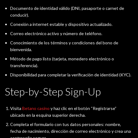
Documento de identidad válido (DNI, pasaporte o carnet de
conducir).
Conexión a internet estable y dispositivo actualizado.
Correo electrónico activo y número de teléfono.
Conocimiento de los términos y condiciones del bono de
bienvenida.
Método de pago listo (tarjeta, monedero electrónico o
transferencia).
Disponibilidad para completar la verificación de identidad (KYC).
Step-by-Step Sign-Up
Visita
Betano casino
y haz clic en el botón “Registrarse”
ubicado en la esquina superior derecha.
Completa el formulario con tus datos personales: nombre,
fecha de nacimiento, dirección de correo electrónico y crea una
contraseña segura.