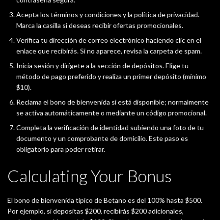
Acepta los términos y condiciones y la política de privacidad.
Marca la casilla si deseas recibir ofertas promocionales.
Verifica tu dirección de correo electrónico haciendo clic en el
enlace que recibirás. Si no aparece, revisa la carpeta de spam.
Inicia sesión y dirígete a la sección de depósitos. Elige tu
método de pago preferido y realiza un primer depósito (mínimo
$10).
Reclama el bono de bienvenida si está disponible; normalmente
se activa automáticamente o mediante un código promocional.
Completa la verificación de identidad subiendo una foto de tu
documento y un comprobante de domicilio. Este paso es
obligatorio para poder retirar.
Calculating Your Bonus
El bono de bienvenida típico de Betano es del 100% hasta $500.
Por ejemplo, si depositas $200, recibirás $200 adicionales,