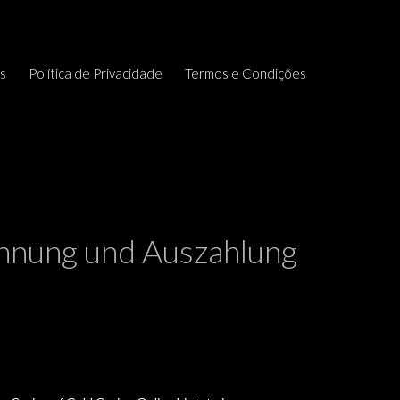
Skip
s
Política de Privacidade
Termos e Condições
to
content
chnung und Auszahlung