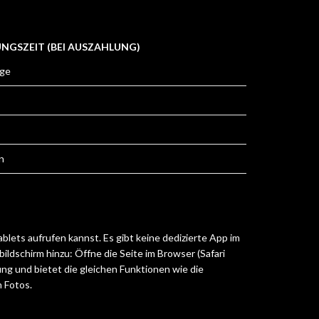
NGSZEIT (BEI AUSZAHLUNG)
ge
n
lets aufrufen kannst. Es gibt keine dedizierte App im
ildschirm hinzu: Öffne die Seite im Browser (Safari
ng und bietet die gleichen Funktionen wie die
 Fotos.