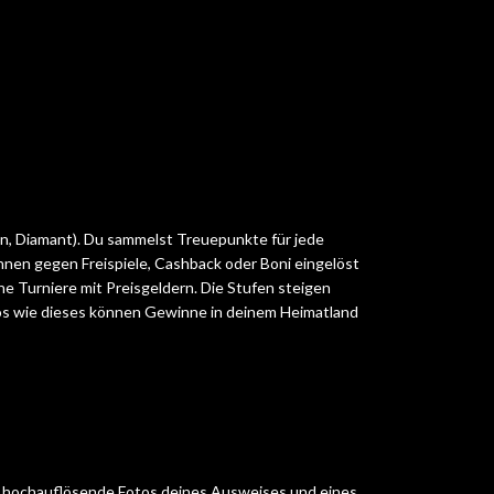
tin, Diamant). Du sammelst Treuepunkte für jede
nnen gegen Freispiele, Cashback oder Boni eingelöst
e Turniere mit Preisgeldern. Die Stufen steigen
nos wie dieses können Gewinne in deinem Heimatland
du hochauflösende Fotos deines Ausweises und eines