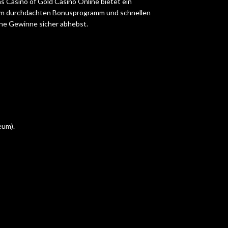
Das Casino of Gold Casino Online bietet ein
einem durchdachten Bonusprogramm und schnellen
eine Gewinne sicher abhebst.
eum).