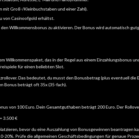
n mit Groß-/Kleinbuchstaben und einer Zahl).
u von Casinoofgold erhältst.
um den Willkommensbonus zu aktivieren. Der Bonus wird automatisch gut
nem Willkommenspaket, das in der Regel aus einem Einzahlungsbonus un
reispiele für einen beliebten Slot.
rollover. Das bedeutet, du musst den Bonusbetrag (plus eventuell die 
n Bonus beträgt oft 35x (35-fach).
onus von 100 Euro. Dein Gesamtguthaben beträgt 200 Euro. Der Rollove
= 3.500 €
atzieren, bevor du eine Auszahlung von Bonusgewinnen beantragen kanns
ur 10-20%. Prüfe die allgemeinen Geschäftsbedingungen für genaue Proze