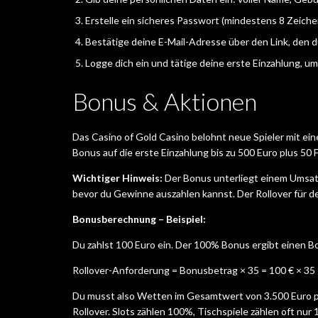
Erstelle ein sicheres Passwort (mindestens 8 Zeiche
Bestätige deine E-Mail-Adresse über den Link, den d
Logge dich ein und tätige deine erste Einzahlung, 
Bonus & Aktionen
Das Casino of Gold Casino belohnt neue Spieler mit ei
Bonus auf die erste Einzahlung bis zu 500 Euro plus 50 F
Wichtiger Hinweis:
Der Bonus unterliegt einem Umsatz
bevor du Gewinne auszahlen kannst. Der Rollover für de
Bonusberechnung – Beispiel:
Du zahlst 100 Euro ein. Der 100% Bonus ergibt einen B
Rollover-Anforderung = Bonusbetrag × 35 = 100 € × 35 
Du musst also Wetten im Gesamtwert von 3.500 Euro pl
Rollover. Slots zählen 100%, Tischspiele zählen oft n