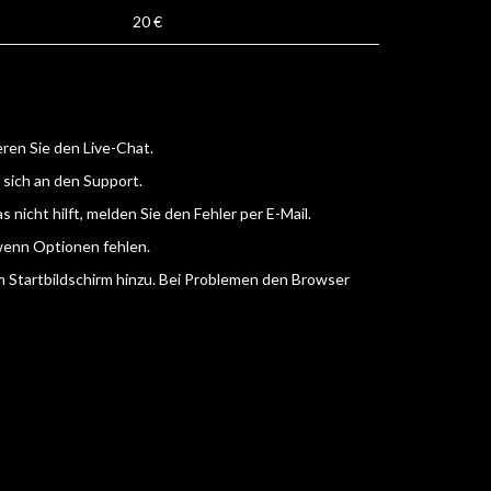
20 €
ren Sie den Live-Chat.
sich an den Support.
icht hilft, melden Sie den Fehler per E-Mail.
 wenn Optionen fehlen.
m Startbildschirm hinzu. Bei Problemen den Browser