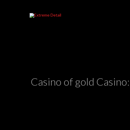
Casino of gold Casino: