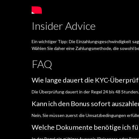
Insider Advice
Ein wichtiger Tipp: Die Einzahlungsgeschwindigkeit sa
Wählen Sie daher eine Zahlungsmethode, die sowohl bei E
FAQ
Wie lange dauert die KYC-Überprü
Die Überprüfung dauert in der Regel 24 bis 48 Stunden. 
Kann ich den Bonus sofort auszahle
Nein, Sie müssen zuerst die Umsatzbedingungen erfüllen
Welche Dokumente benötige ich für 
In der Regel ein gültiger Ausweis (Reisepass oder Pers