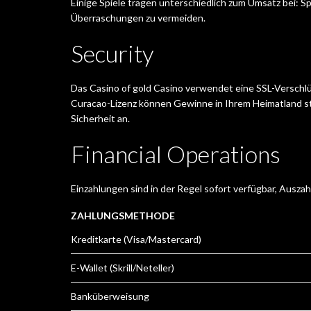
Einige Spiele tragen unterschiedlich zum Umsatz bei: 
Überraschungen zu vermeiden.
Security
Das Casino of gold Casino verwendet eine SSL-Verschlüs
Curacao-Lizenz können Gewinne in Ihrem Heimatland steu
Sicherheit an.
Financial Operations
Einzahlungen sind in der Regel sofort verfügbar, Ausz
ZAHLUNGSMETHODE
Kreditkarte (Visa/Mastercard)
E-Wallet (Skrill/Neteller)
Banküberweisung