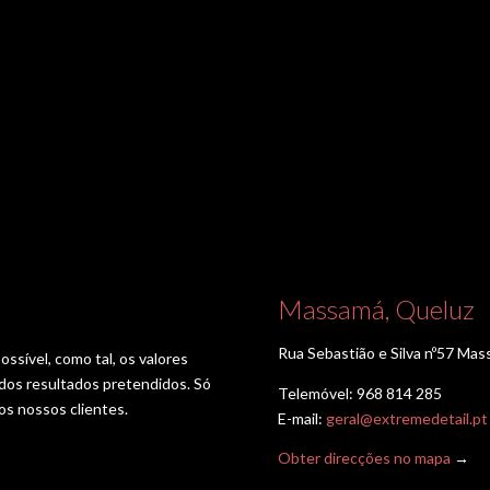
Vê todos os nossos
SERVIÇOS
Massamá, Queluz
Rua Sebastião e Silva nº57 Mas
sível, como tal, os valores
dos resultados pretendidos. Só
Telemóvel: 968 814 285
os nossos clientes.
E-mail:
geral@extremedetail.pt
Obter direcções no mapa
→