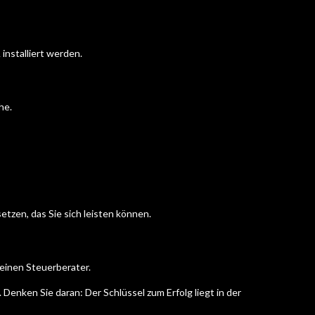
installiert werden.
he.
tzen, das Sie sich leisten können.
 einen Steuerberater.
Denken Sie daran: Der Schlüssel zum Erfolg liegt in der