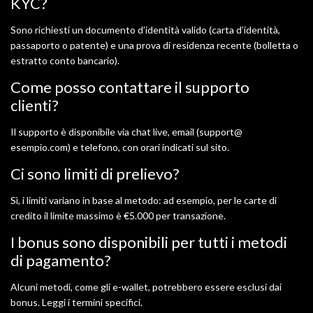
KYC?
Sono richiesti un documento d’identità valido (carta d’identità,
passaporto o patente) e una prova di residenza recente (bolletta o
estratto conto bancario).
Come posso contattare il supporto
clienti?
Il supporto è disponibile via chat live, email (support@
esempio.com) e telefono, con orari indicati sul sito.
Ci sono limiti di prelievo?
Sì, i limiti variano in base al metodo: ad esempio, per le carte di
credito il limite massimo è €5.000 per transazione.
I bonus sono disponibili per tutti i metodi
di pagamento?
Alcuni metodi, come gli e-wallet, potrebbero essere esclusi dai
bonus. Leggi i termini specifici.