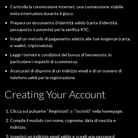
Controlla la connessione internet: una connessione stabile
evita interruzioni durante il gioco.
Prepara un documento d’identità valido (carta d’identità,
passaporto o patente) per la verifica KYC.
Scegli un metodo di pagamento adatto alle tue esigenze (carta,
e-wallet, criptovaluta).
Leggi i termini e condizioni del bonus di benvenuto, in
particolare i requisiti di scommessa.
Assicurati di disporre di un indirizzo email e di un numero di
telefono validi per la registrazione.
Creating Your Account
Clicca sul pulsante “Registrati” o “Iscriviti” nella homepage.
Compila il modulo con nome, cognome, data di nascita e
indirizzo.
Inserisci un indirizzo email valido e scegli una password