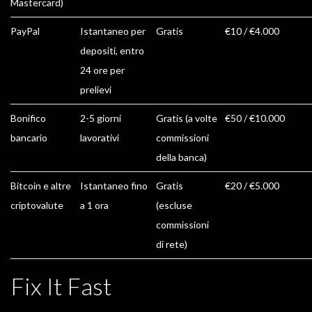
Mastercard)
PayPal
Istantaneo per
Gratis
€10 / €4.000
depositi, entro
24 ore per
prelievi
Bonifico
2-5 giorni
Gratis (a volte
€50 / €10.000
bancario
lavorativi
commissioni
della banca)
Bitcoin e altre
Istantaneo fino
Gratis
€20 / €5.000
criptovalute
a 1 ora
(escluse
commissioni
di rete)
Fix It Fast