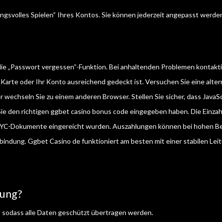
ungsvolles Spielen“ Ihres Kontos. Sie können jederzeit angepasst werde
ie „Passwort vergessen“-Funktion. Bei anhaltenden Problemen kontakti
 Karte oder Ihr Konto ausreichend gedeckt ist. Versuchen Sie eine alt
echseln Sie zu einem anderen Browser. Stellen Sie sicher, dass JavaScri
Sie den richtigen ggbet casino bonus code eingegeben haben. Die Einza
 KYC-Dokumente eingereicht wurden. Auszahlungen können bei hohen Be
bindung. Ggbet Casino de funktioniert am besten mit einer stabilen Lei
gung?
, sodass alle Daten geschützt übertragen werden.