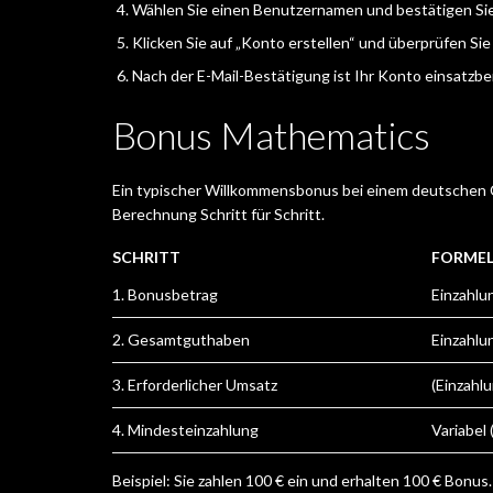
Wählen Sie einen Benutzernamen und bestätigen Si
Klicken Sie auf „Konto erstellen“ und überprüfen Sie 
Nach der E-Mail-Bestätigung ist Ihr Konto einsatzber
Bonus Mathematics
Ein typischer Willkommensbonus bei einem deutschen C
Berechnung Schritt für Schritt.
SCHRITT
FORME
1. Bonusbetrag
Einzahlu
2. Gesamtguthaben
Einzahlu
3. Erforderlicher Umsatz
(Einzahl
4. Mindesteinzahlung
Variabel (
Beispiel: Sie zahlen 100 € ein und erhalten 100 € Bon