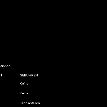
ptionen.
IT
GEBÜHREN
Keine
Keine
Kann anfallen