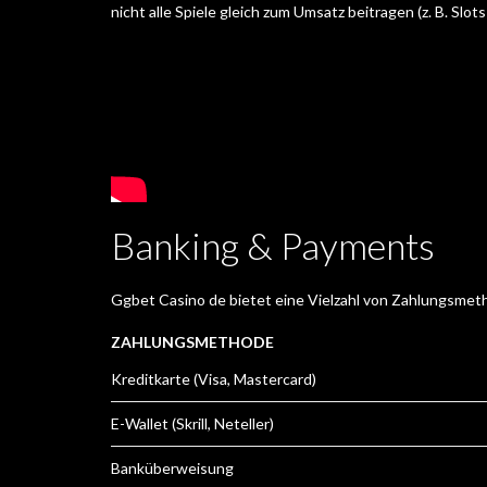
nicht alle Spiele gleich zum Umsatz beitragen (z. B. Slo
Banking & Payments
Ggbet Casino de bietet eine Vielzahl von Zahlungsmeth
ZAHLUNGSMETHODE
Kreditkarte (Visa, Mastercard)
E-Wallet (Skrill, Neteller)
Banküberweisung