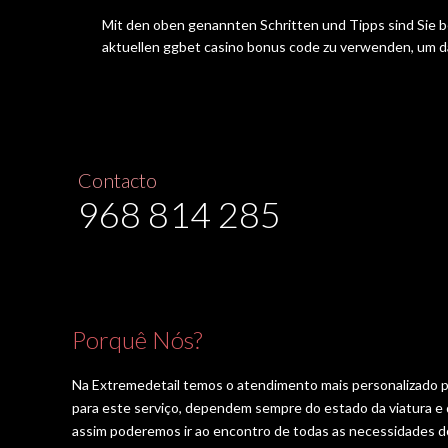
Mit den oben genannten Schritten und Tipps sind Sie be
aktuellen ggbet casino bonus code zu verwenden, um da
Contacto
968 814 285
Porquê Nós?
Na Extremedetail temos o atendimento mais personalizado pos
para este serviço, dependem sempre do estado da viatura e 
assim poderemos ir ao encontro de todas as necessidades d