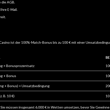
e die AGB.
Ihre E-Mail.
eit.
asino ist der 100%-Match-Bonus bis zu 100 € mit einer Umsatzbedingung
L
BE
ng × Bonusprozentsatz
10
ng + Bonus
10
ung + Bonus) × Umsatzbedingung
20
z. B. 10 €)
10
us. Sie müssen insgesamt 6.000 € in Wetten umsetzen, bevor Sie Gewinn