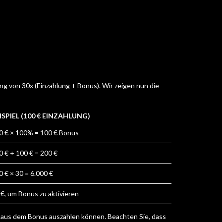
 von 30x (Einzahlung + Bonus). Wir zeigen nun die
ISPIEL (100 € EINZAHLUNG)
0 € × 100% = 100 € Bonus
0 € + 100 € = 200 €
0 € × 30 = 6.000 €
 €, um Bonus zu aktivieren
e aus dem Bonus auszahlen können. Beachten Sie, dass