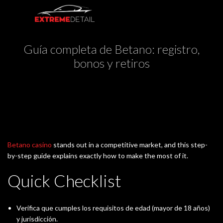
Guía completa de Betano: registro,
bonos y retiros


Betano casino
stands out in a competitive market, and this step-
by-step guide explains exactly how to make the most of it.
Quick Checklist
Verifica que cumples los requisitos de edad (mayor de 18 años)
y jurisdicción.