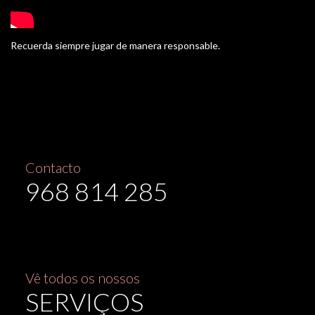
Recuerda siempre jugar de manera responsable.
Contacto
968 814 285
Vê todos os nossos
SERVIÇOS