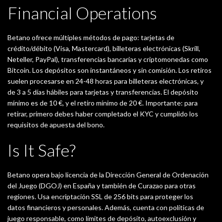
Financial Operations
Betano ofrece múltiples métodos de pago: tarjetas de
crédito/débito (Visa, Mastercard), billeteras electrónicas (Skrill,
Neteller, PayPal), transferencias bancarias y criptomonedas como
Bitcoin. Los depósitos son instantáneos y sin comisión. Los retiros
suelen procesarse en 24-48 horas para billeteras electrónicas, y
de 3 a 5 días hábiles para tarjetas y transferencias. El depósito
mínimo es de 10 €, y el retiro mínimo de 20 €. Importante: para
retirar, primero debes haber completado el KYC y cumplido los
requisitos de apuesta del bono.
Is It Safe?
Betano opera bajo licencia de la Dirección General de Ordenación
del Juego (DGOJ) en España y también de Curazao para otras
regiones. Usa encriptación SSL de 256 bits para proteger los
datos financieros y personales. Además, cuenta con políticas de
juego responsable, como límites de depósito, autoexclusión y