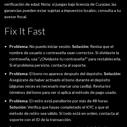
verificación de edad. Nota: si juegas bajo licencia de Curazao, las
ganancias pueden estar sujetas a impuestos locales; consulta a tu
asesor fiscal.
Fix It Fast
Problema:
No puedo iniciar sesión.
Solución:
Revisa que el
nombre de usuario y contraseña sean correctos. Si olvidaste la
contraseña, usa "¿Olvidaste tu contraseña?" para restablecerla.
Si el problema persiste, contacta al soporte.
Problema:
El bono no aparece después del depósito.
Solución:
Asegúrate de haber activado el bono durante el depósito
(algunas veces es necesario marcar una casilla). Revisa los
términos del bono para ver si aplica al método de pago usado.
Problema:
El retiro está pendiente por más de 48 horas.
Solución:
Verifica que hayas completado el KYC y que el
método de retiro sea válido. Si todo está en orden, contacta al
soporte con el ID de la transacción.