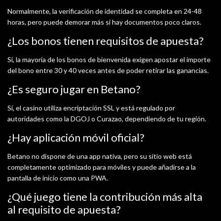
Normalmente, la verificación de identidad se completa en 24-48
horas, pero puede demorar más si hay documentos poco claros.
¿Los bonos tienen requisitos de apuesta?
Sí, la mayoría de los bonos de bienvenida exigen apostar el importe
del bono entre 30 y 40 veces antes de poder retirar las ganancias.
¿Es seguro jugar en Betano?
Sí, el casino utiliza encriptación SSL y está regulado por
autoridades como la DGOJ o Curazao, dependiendo de tu región.
¿Hay aplicación móvil oficial?
Betano no dispone de una app nativa, pero su sitio web está
completamente optimizado para móviles y puede añadirse a la
pantalla de inicio como una PWA.
¿Qué juego tiene la contribución más alta
al requisito de apuesta?