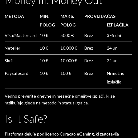
METODA
MIN.
MAKS.
PROVIZIJA
ČAS
POLOG
POLOG
IZPLAČILA
Visa/Mastercard
10 €
5000 €
Brez
3–5 dni
Neteller
10 €
10.000 €
Brez
24 ur
Skrill
10 €
10.000 €
Brez
24 ur
Paysafecard
10 €
100 €
Brez
Ni možno
izplačilo
Vedno preverite dnevne in mesečne omejitve izplačil, ki se
razlikujejo glede na metodo in status igralca.
Is It Safe?
Platforma deluje pod licenco Curacao eGaming, ki zagotavlja