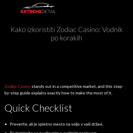
Kako izkoristiti Zodiac Casino: Vodnik
po korakih


Zodiac Casino
stands out in a competitive market, and this step-
by-step guide explains exactly how to make the most of it.
Quick Checklist
Preverite, ali je spletno mesto na voljo v vaši državi.
Registrirajte se z veljavnim e-poštnim naslovom.