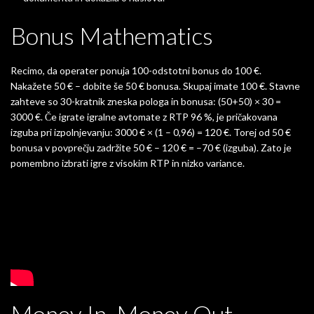
Bonus Mathematics
Recimo, da operater ponuja 100-odstotni bonus do 100 €.
Nakažete 50 € – dobite še 50 € bonusa. Skupaj imate 100 €. Stavne
zahteve so 30-kratnik zneska pologa in bonusa: (50+50) × 30 =
3000 €. Če igrate igralne avtomate z RTP 96 %, je pričakovana
izguba pri izpolnjevanju: 3000 € × (1 – 0,96) = 120 €. Torej od 50 €
bonusa v povprečju zadržite 50 € – 120 € = –70 € (izguba). Zato je
pomembno izbrati igre z visokim RTP in nizko variance.
Money In, Money Out