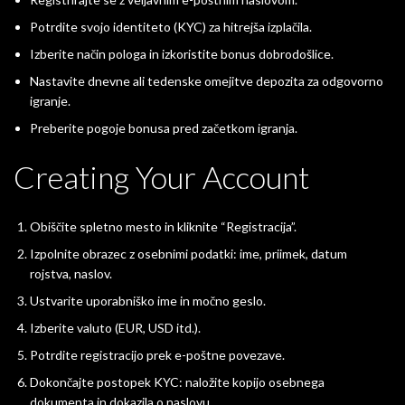
Potrdite svojo identiteto (KYC) za hitrejša izplačila.
Izberite način pologa in izkoristite bonus dobrodošlice.
Nastavite dnevne ali tedenske omejitve depozita za odgovorno
igranje.
Preberite pogoje bonusa pred začetkom igranja.
Creating Your Account
Obiščite spletno mesto in kliknite “Registracija”.
Izpolnite obrazec z osebnimi podatki: ime, priimek, datum
rojstva, naslov.
Ustvarite uporabniško ime in močno geslo.
Izberite valuto (EUR, USD itd.).
Potrdite registracijo prek e-poštne povezave.
Dokončajte postopek KYC: naložite kopijo osebnega
dokumenta in dokazila o naslovu.