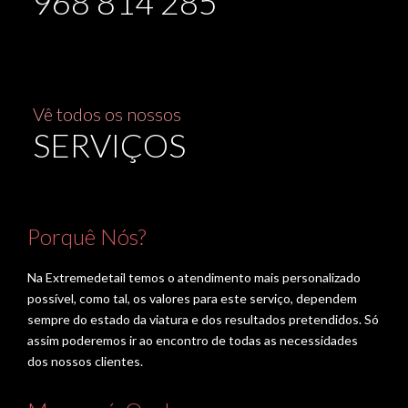
968 814 285
Vê todos os nossos
SERVIÇOS
Porquê Nós?
Na Extremedetail temos o atendimento mais personalizado
possível, como tal, os valores para este serviço, dependem
sempre do estado da viatura e dos resultados pretendidos. Só
assim poderemos ir ao encontro de todas as necessidades
dos nossos clientes.