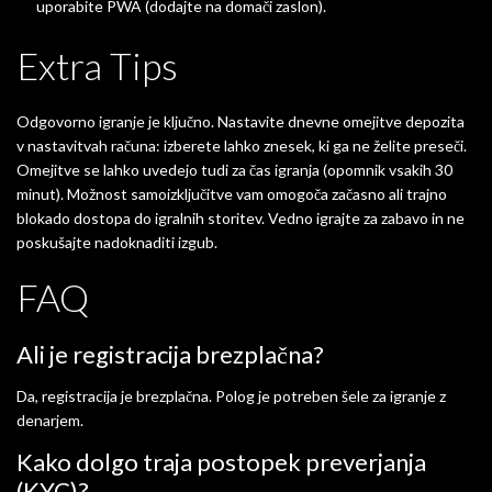
uporabite PWA (dodajte na domači zaslon).
Extra Tips
Odgovorno igranje je ključno. Nastavite dnevne omejitve depozita
v nastavitvah računa: izberete lahko znesek, ki ga ne želite preseči.
Omejitve se lahko uvedejo tudi za čas igranja (opomnik vsakih 30
minut). Možnost samoizključitve vam omogoča začasno ali trajno
blokado dostopa do igralnih storitev. Vedno igrajte za zabavo in ne
poskušajte nadoknaditi izgub.
FAQ
Ali je registracija brezplačna?
Da, registracija je brezplačna. Polog je potreben šele za igranje z
denarjem.
Kako dolgo traja postopek preverjanja
(KYC)?