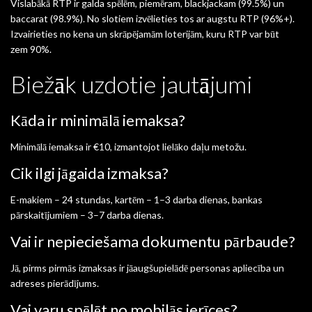
Vislabākā RTP ir galda spēlēm, piemēram, blackjackam (99.5%) un
baccarat (98.9%). No slotiem izvēlieties tos ar augstu RTP (96%+).
Izvairieties no kena un skrāpējamām loterijām, kuru RTP var būt
zem 90%.
Biežāk uzdotie jautājumi
Kāda ir minimālā iemaksa?
Minimālā iemaksa ir €10, izmantojot lielāko daļu metožu.
Cik ilgi jāgaida izmaksa?
E-makiem – 24 stundas, kartēm – 1–3 darba dienas, bankas
pārskaitījumiem – 3–7 darba dienas.
Vai ir nepieciešama dokumentu pārbaude?
Jā, pirms pirmās izmaksas ir jāaugšupielādē personas apliecība un
adreses pierādījums.
Vai varu spēlēt no mobilās ierīces?