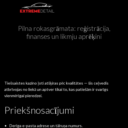
Pilna rokasgrāmata: reģistrācija,
finanses un likmju aprēķini


Tiešsaistes kazino ļoti atšķiras pēc kvalitātes — šis ceļvedis
atbrīvojas no liekā un aptver tikai to, kas patiešām ir svarīgs
vienmērīgai pieredzei.
Priekšnosacījumi
Derīga e-pasta adrese un tālruņa numurs.