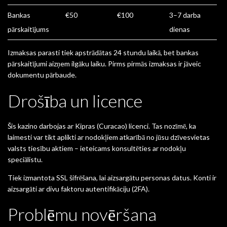
Bankas
€50
€100
3–7 darba
pārskaitījums
dienas
Izmaksas parasti tiek apstrādātas 24 stundu laikā, bet bankas
pārskaitījumi aizņem ilgāku laiku. Pirms pirmās izmaksas ir jāveic
dokumentu pārbaude.
Drošība un licence
Šis kazino darbojas ar Kipras (Curacao) licenci. Tas nozīmē, ka
laimesti var tikt aplikti ar nodokļiem atkarībā no jūsu dzīvesvietas
valsts tiesību aktiem – ieteicams konsultēties ar nodokļu
speciālistu.
Tiek izmantota SSL šifrēšana, lai aizsargātu personas datus. Konti ir
aizsargāti ar divu faktoru autentifikāciju (2FA).
Problēmu novēršana