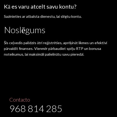
Kā es varu atcelt savu kontu?
Sazinieties ar atbalsta dienestu, lai slēgtu kontu.
Noslēgums
Šis ceļvedis palīdzēs ātri reģistrēties, aprēķināt likmes un efektīvi
pārvaldīt finanses. Vienmēr pārbaudiet spēļu RTP un bonusa
noteikumus, lai maksimāli palielinātu savu pieredzi.
Contacto
968 814 285