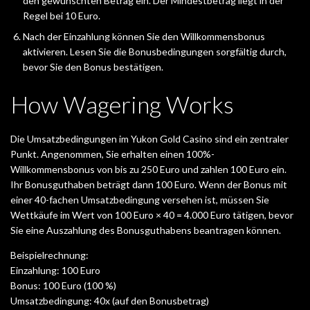
den gewünschten Betrag ein. Der Mindestbetrag liegt in der
Regel bei 10 Euro.
Nach der Einzahlung können Sie den Willkommensbonus
aktivieren. Lesen Sie die Bonusbedingungen sorgfältig durch,
bevor Sie den Bonus bestätigen.
How Wagering Works
Die Umsatzbedingungen im Yukon Gold Casino sind ein zentraler
Punkt. Angenommen, Sie erhalten einen 100%-
Willkommensbonus von bis zu 250 Euro und zahlen 100 Euro ein.
Ihr Bonusguthaben beträgt dann 100 Euro. Wenn der Bonus mit
einer 40-fachen Umsatzbedingung versehen ist, müssen Sie
Wettkäufe im Wert von 100 Euro × 40 = 4.000 Euro tätigen, bevor
Sie eine Auszahlung des Bonusguthabens beantragen können.
Beispielrechnung:
Einzahlung: 100 Euro
Bonus: 100 Euro (100 %)
Umsatzbedingung: 40x (auf den Bonusbetrag)