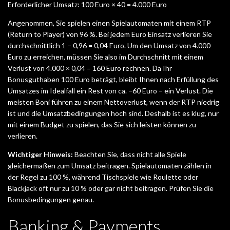
Erforderlicher Umsatz: 100 Euro × 40 = 4.000 Euro
Angenommen, Sie spielen einen Spielautomaten mit einem RTP
(Return to Player) von 96 %. Bei jedem Euro Einsatz verlieren Sie
durchschnittlich 1 − 0,96 = 0,04 Euro. Um den Umsatz von 4.000
Euro zu erreichen, müssen Sie also im Durchschnitt mit einem
Verlust von 4.000 × 0,04 = 160 Euro rechnen. Da Ihr
Bonusguthaben 100 Euro beträgt, bleibt Ihnen nach Erfüllung des
Umsatzes im Idealfall ein Rest von ca. −60 Euro – ein Verlust. Die
meisten Boni führen zu einem Nettoverlust, wenn der RTP niedrig
ist und die Umsatzbedingungen hoch sind. Deshalb ist es klug, nur
mit einem Budget zu spielen, das Sie sich leisten können zu
verlieren.
Wichtiger Hinweis:
Beachten Sie, dass nicht alle Spiele
gleichermaßen zum Umsatz beitragen. Spielautomaten zählen in
der Regel zu 100 %, während Tischspiele wie Roulette oder
Blackjack oft nur zu 10 % oder gar nicht beitragen. Prüfen Sie die
Bonusbedingungen genau.
Banking & Payments