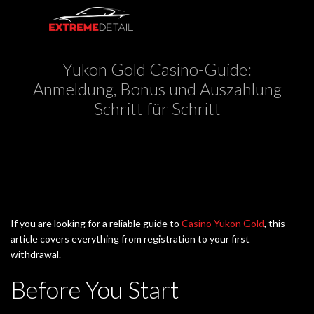
Yukon Gold Casino-Guide:
Anmeldung, Bonus und Auszahlung
Schritt für Schritt


If you are looking for a reliable guide to
Casino Yukon Gold
, this
article covers everything from registration to your first
withdrawal.
Before You Start