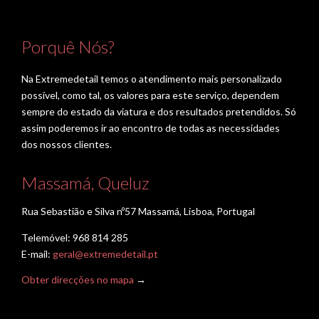
Porquê Nós?
Na Extremedetail temos o atendimento mais personalizado
possível, como tal, os valores para este serviço, dependem
sempre do estado da viatura e dos resultados pretendidos. Só
assim poderemos ir ao encontro de todas as necessidades
dos nossos clientes.
Massamá, Queluz
Rua Sebastião e Silva nº57 Massamá, Lisboa, Portugal
Telemóvel: 968 814 285
E-mail:
geral@extremedetail.pt
Obter direcções no mapa
→