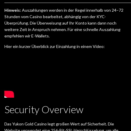
Hinweis:
Auszahlungen werden in der Regel innerhalb von 24–72
Stunden vom Casino bearbeitet, abhängig von der KYC-
Überprüfung. Die Überweisung auf Ihr Konto kann dann noch
weitere Zeit in Anspruch nehmen. Für eine schnelle Auszahlung
empfehlen wir E-Wallets.
Hier ein kurzer Überblick zur Einzahlung in einem Video:
Security Overview
Das Yukon Gold Casino legt großen Wert auf Sicherheit. Die
Website verwendet eine 256-Bit-SSL-Verschlüsselung, um alle