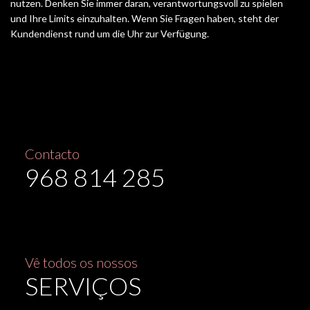
nutzen. Denken Sie immer daran, verantwortungsvoll zu spielen
und Ihre Limits einzuhalten. Wenn Sie Fragen haben, steht der
Kundendienst rund um die Uhr zur Verfügung.
Contacto
968 814 285
Vê todos os nossos
SERVIÇOS