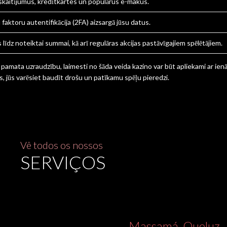
skaitījumus, kredītkartes un populārus e-makus.
 faktoru autentifikācija (2FA) aizsargā jūsu datus.
līdz noteiktai summai, kā arī regulāras akcijas pastāvīgajiem spēlētājiem.
a pamata uzraudzību, laimesti no šāda veida kazino var būt apliekami ar ie
s, jūs varēsiet baudīt drošu un patīkamu spēļu pieredzi.
Vê todos os nossos
SERVIÇOS
Massamá, Queluz