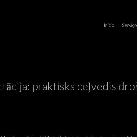
Início
Serviço
rācija: praktisks ceļvedis dro

