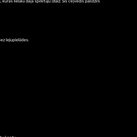
uras lielākā daļa spēlētāju izlaiž. Šis ceļvedis palīdzēs
ez lejupielādes.