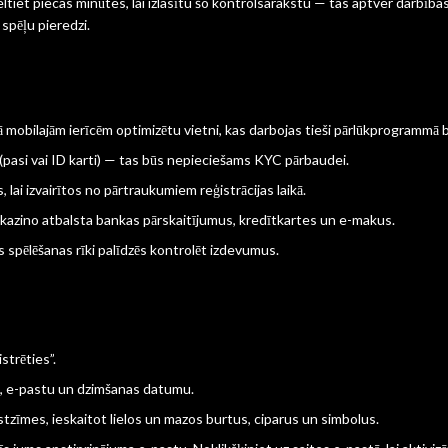
iet piecas minūtes, lai izlasītu šo kontrolsarakstu — tas aptver darbības, k
 spēļu pieredzi.
vā mobilajām ierīcēm optimizētu vietni, kas darbojas tieši pārlūkprogrammā b
pasi vai ID karti) — tas būs nepieciešams KYC pārbaudei.
, lai izvairītos no pārtraukumiem reģistrācijas laikā.
kazino atbalsta bankas pārskaitījumus, kredītkartes un e-makus.
 spēlēšanas rīki palīdzēs kontrolēt izdevumus.
strēties”.
du, e-pastu un dzimšanas datumu.
stzīmes, ieskaitot lielos un mazos burtus, ciparus un simbolus.