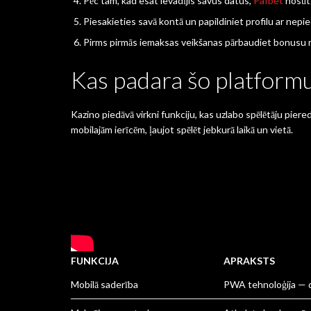
Pēc tam, kad esat ievadījis savus datus,
Pafbet
nosūtī
Piesakieties savā kontā un papildiniet profilu ar nep
Pirms pirmās iemaksas veikšanas pārbaudiet bonusu n
Kas padara šo platformu
Kazino piedāvā virkni funkciju, kas uzlabo spēlētāju pieredz
mobilajām ierīcēm, ļaujot spēlēt jebkurā laikā un vietā.
FUNKCIJA
APRAKSTS
Mobilā saderība
PWA tehnoloģija — da