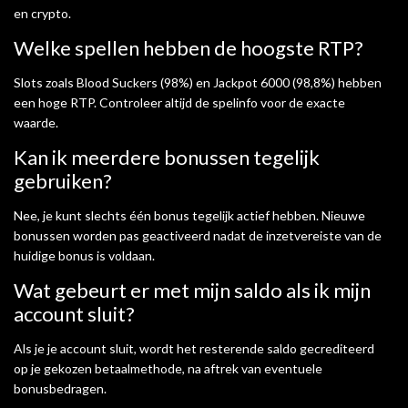
en crypto.
Welke spellen hebben de hoogste RTP?
Slots zoals Blood Suckers (98%) en Jackpot 6000 (98,8%) hebben
een hoge RTP. Controleer altijd de spelinfo voor de exacte
waarde.
Kan ik meerdere bonussen tegelijk
gebruiken?
Nee, je kunt slechts één bonus tegelijk actief hebben. Nieuwe
bonussen worden pas geactiveerd nadat de inzetvereiste van de
huidige bonus is voldaan.
Wat gebeurt er met mijn saldo als ik mijn
account sluit?
Als je je account sluit, wordt het resterende saldo gecrediteerd
op je gekozen betaalmethode, na aftrek van eventuele
bonusbedragen.