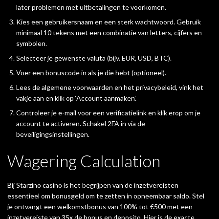
later problemen met uitbetalingen te voorkomen.
Kies een gebruikersnaam en een sterk wachtwoord. Gebruik
minimaal 10 tekens met een combinatie van letters, cijfers en
symbolen.
Selecteer je gewenste valuta (bijv. EUR, USD, BTC).
Voer een bonuscode in als je die hebt (optioneel).
Lees de algemene voorwaarden en het privacybeleid, vink het
vakje aan en klik op ‘Account aanmaken’.
Controleer je e-mail voor een verificatielink en klik erop om je
account te activeren. Schakel 2FA in via de
beveiligingsinstellingen.
Wagering Calculation
Bij Starzino casino is het begrijpen van de inzetvereisten
essentieel om bonusgeld om te zetten in opneembaar saldo. Stel
je ontvangt een welkomstbonus van 100% tot €500 met een
inzetvereiste van 35x de bonus en deposito. Hier is de exacte