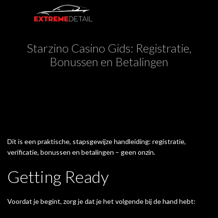
Starzino Casino Gids: Registratie,
Bonussen en Betalingen


Dit is een praktische, stapsgewijze handleiding: registratie,
verificatie, bonussen en betalingen – geen onzin.
Getting Ready
Voordat je begint, zorg je dat je het volgende bij de hand hebt: