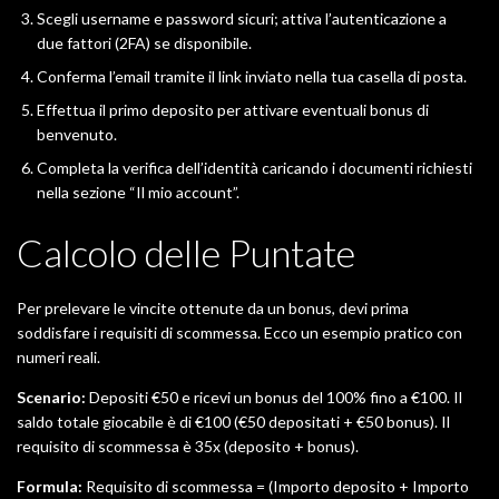
Scegli username e password sicuri; attiva l’autenticazione a
due fattori (2FA) se disponibile.
Conferma l’email tramite il link inviato nella tua casella di posta.
Effettua il primo deposito per attivare eventuali bonus di
benvenuto.
Completa la verifica dell’identità caricando i documenti richiesti
nella sezione “Il mio account”.
Calcolo delle Puntate
Per prelevare le vincite ottenute da un bonus, devi prima
soddisfare i requisiti di scommessa. Ecco un esempio pratico con
numeri reali.
Scenario:
Depositi €50 e ricevi un bonus del 100% fino a €100. Il
saldo totale giocabile è di €100 (€50 depositati + €50 bonus). Il
requisito di scommessa è 35x (deposito + bonus).
Formula:
Requisito di scommessa = (Importo deposito + Importo