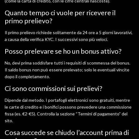
(come la carta di credito, con le cifre centrali nascoste).
Quanto tempo ci vuole per ricevere il
primo prelievo?
Il primo prelievo richiede solitamente da 24 ore a 5 giorni lavorativi,
a causa della verifica KYC. I successivi sono più veloci.
Posso prelevare se ho un bonus attivo?
No, devi prima soddisfare tutti i requisiti di scommessa del bonus.
Il saldo bonus non può essere prelevato; solo le eventuali vincite
dopo il completamento.
Ci sono commissioni sui prelievi?
Dipende dal metodo. I portafogli elettronici sono gratuiti, mentre
le carte di credito e i bonifici possono prevedere una commissione
fissa (es. €2-€5). Controlla la sezione “Termini di pagamento” del
sito.
Cosa succede se chiudo l’account prima di