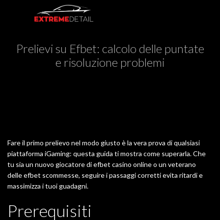
Prelievi su Efbet: calcolo delle puntate
e risoluzione problemi


Fare il primo prelievo nel modo giusto è la vera prova di qualsiasi
piattaforma iGaming: questa guida ti mostra come superarla. Che
tu sia un nuovo giocatore di efbet casino online o un veterano
delle efbet scommesse, seguire i passaggi corretti evita ritardi e
massimizza i tuoi guadagni.
Prerequisiti