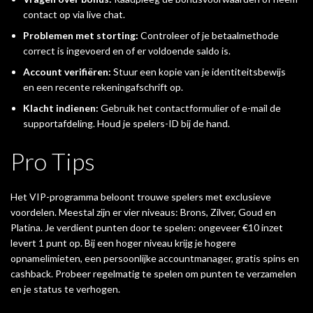
contact op via live chat.
Problemen met storting:
Controleer of je betaalmethode
correct is ingevoerd en of er voldoende saldo is.
Account verifiëren:
Stuur een kopie van je identiteitsbewijs
en een recente rekeningafschrift op.
Klacht indienen:
Gebruik het contactformulier of e-mail de
supportafdeling. Houd je spelers-ID bij de hand.
Pro Tips
Het VIP-programma beloont trouwe spelers met exclusieve
voordelen. Meestal zijn er vier niveaus: Brons, Zilver, Goud en
Platina. Je verdient punten door te spelen: ongeveer €10 inzet
levert 1 punt op. Bij een hoger niveau krijg je hogere
opnamelimieten, een persoonlijke accountmanager, gratis spins en
cashback. Probeer regelmatig te spelen om punten te verzamelen
en je status te verhogen.