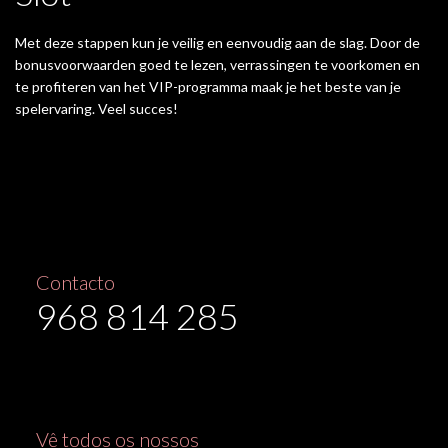
Met deze stappen kun je veilig en eenvoudig aan de slag. Door de
bonusvoorwaarden goed te lezen, verrassingen te voorkomen en
te profiteren van het VIP-programma maak je het beste van je
spelervaring. Veel succes!
Contacto
968 814 285
Vê todos os nossos