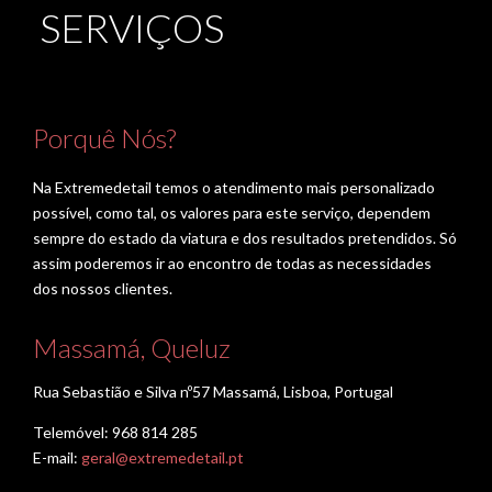
SERVIÇOS
Porquê Nós?
Na Extremedetail temos o atendimento mais personalizado
possível, como tal, os valores para este serviço, dependem
sempre do estado da viatura e dos resultados pretendidos. Só
assim poderemos ir ao encontro de todas as necessidades
dos nossos clientes.
Massamá, Queluz
Rua Sebastião e Silva nº57 Massamá, Lisboa, Portugal
Telemóvel: 968 814 285
E-mail:
geral@extremedetail.pt