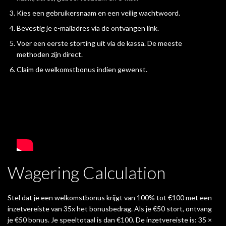
Kies een gebruikersnaam en een veilig wachtwoord.
Bevestig je e-mailadres via de ontvangen link.
Voer een eerste storting uit via de kassa. De meeste
methoden zijn direct.
Claim de welkomstbonus indien gewenst.
Wagering Calculation
Stel dat je een welkomstbonus krijgt van 100% tot €100 met een
inzetvereiste van 35x het bonusbedrag. Als je €50 stort, ontvang
je €50 bonus. Je speeltotaal is dan €100. De inzetvereiste is: 35 ×