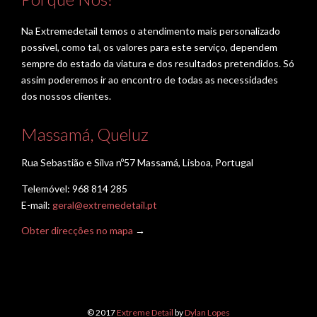
Na Extremedetail temos o atendimento mais personalizado
possível, como tal, os valores para este serviço, dependem
sempre do estado da viatura e dos resultados pretendidos. Só
assim poderemos ir ao encontro de todas as necessidades
dos nossos clientes.
Massamá, Queluz
Rua Sebastião e Silva nº57 Massamá, Lisboa, Portugal
Telemóvel: 968 814 285
E-mail:
geral@extremedetail.pt
Obter direcções no mapa
→
© 2017
Extreme Detail
by
Dylan Lopes