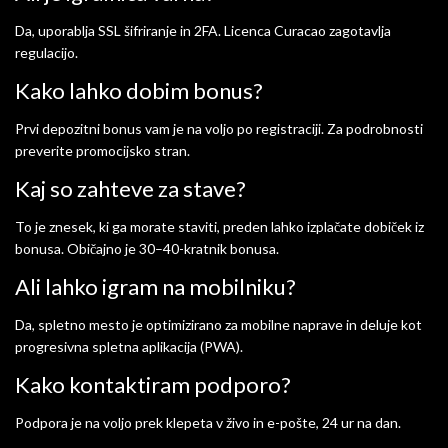
Da, uporablja SSL šifriranje in 2FA. Licenca Curacao zagotavlja
regulacijo.
Kako lahko dobim bonus?
Prvi depozitni bonus vam je na voljo po registraciji. Za podrobnosti
preverite promocijsko stran.
Kaj so zahteve za stave?
To je znesek, ki ga morate staviti, preden lahko izplačate dobiček iz
bonusa. Običajno je 30–40-kratnik bonusa.
Ali lahko igram na mobilniku?
Da, spletno mesto je optimizirano za mobilne naprave in deluje kot
progresivna spletna aplikacija (PWA).
Kako kontaktiram podporo?
Podpora je na voljo prek klepeta v živo in e-pošte, 24 ur na dan.