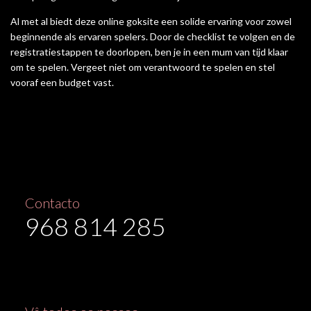
Al met al biedt deze online goksite een solide ervaring voor zowel
beginnende als ervaren spelers. Door de checklist te volgen en de
registratiestappen te doorlopen, ben je in een mum van tijd klaar
om te spelen. Vergeet niet om verantwoord te spelen en stel
vooraf een budget vast.
Contacto
968 814 285