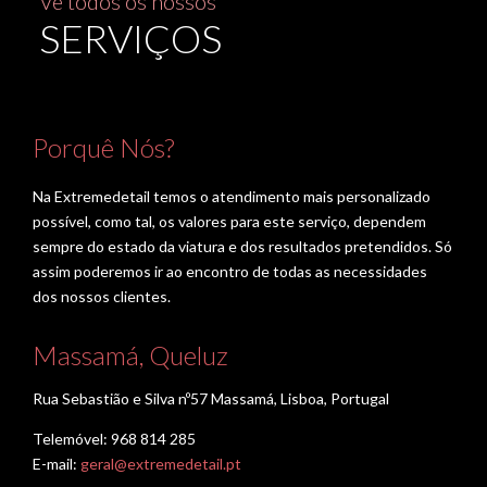
Vê todos os nossos
SERVIÇOS
Porquê Nós?
Na Extremedetail temos o atendimento mais personalizado
possível, como tal, os valores para este serviço, dependem
sempre do estado da viatura e dos resultados pretendidos. Só
assim poderemos ir ao encontro de todas as necessidades
dos nossos clientes.
Massamá, Queluz
Rua Sebastião e Silva nº57 Massamá, Lisboa, Portugal
Telemóvel: 968 814 285
E-mail:
geral@extremedetail.pt