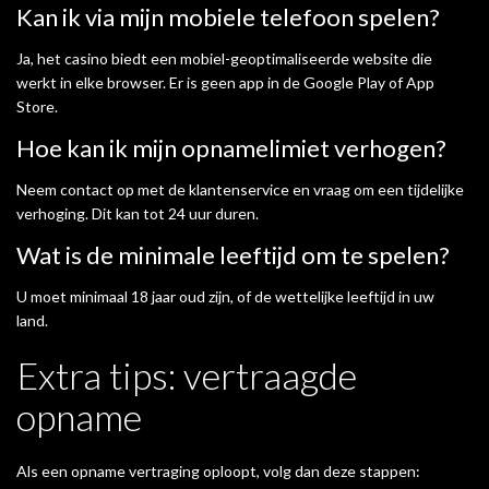
Kan ik via mijn mobiele telefoon spelen?
Ja, het casino biedt een mobiel-geoptimaliseerde website die
werkt in elke browser. Er is geen app in de Google Play of App
Store.
Hoe kan ik mijn opnamelimiet verhogen?
Neem contact op met de klantenservice en vraag om een tijdelijke
verhoging. Dit kan tot 24 uur duren.
Wat is de minimale leeftijd om te spelen?
U moet minimaal 18 jaar oud zijn, of de wettelijke leeftijd in uw
land.
Extra tips: vertraagde
opname
Als een opname vertraging oploopt, volg dan deze stappen: