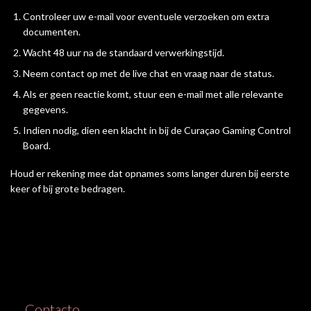
Controleer uw e-mail voor eventuele verzoeken om extra
documenten.
Wacht 48 uur na de standaard verwerkingstijd.
Neem contact op met de live chat en vraag naar de status.
Als er geen reactie komt, stuur een e-mail met alle relevante
gegevens.
Indien nodig, dien een klacht in bij de Curaçao Gaming Control
Board.
Houd er rekening mee dat opnames soms langer duren bij eerste
keer of bij grote bedragen.
Contacto