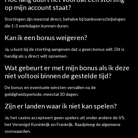
op mijn account staat?
Stortingen zijn meestal direct, behalve bij bankoverschrijvingen
die 1-3 werkdagen kunnen duren.
Kan ik een bonus weigeren?
Ja, u kunt bij de storting aangeven dat u geen bonus wilt. Dit is
handig als u direct wilt opnemen.
Wat gebeurt er met mijn bonus als ik deze
niet voltooi binnen de gestelde tijd?
De bonus en eventuele winsten vervallen na de
geldigheidsperiode, meestal 30 dagen.
Zijn er landen waar ik niet kan spelen?
Ja, het casino accepteert geen spelers uit onder andere de VS,
het Verenigd Koninkrijk en Frankrijk. Raadpleeg de algemene
voorwaarden.