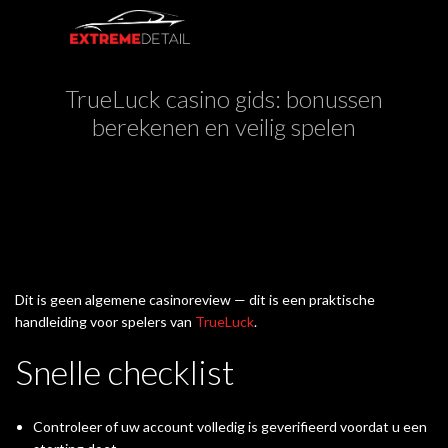
TrueLuck casino gids: bonussen
berekenen en veilig spelen


Dit is geen algemene casinoreview — dit is een praktische
handleiding voor spelers van
TrueLuck
.
Snelle checklist
Controleer of uw account volledig is geverifieerd voordat u een